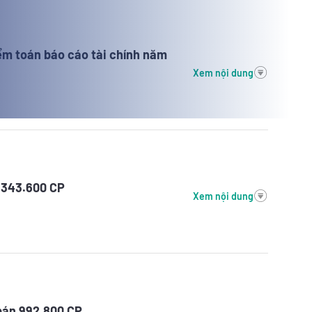
ểm toán báo cáo tài chính năm
Xem nội dung
.343.600 CP
Xem nội dung
bán 992.800 CP