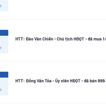
 7
6
HTT: Đào Văn Chiến - Chủ tịch HĐQT - đã mua 1
 7
6
HTT: Đồng Văn Tỏa - Ủy viên HĐQT - đã bán 999
 7