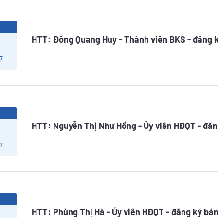
6
HTT: Đồng Quang Huy - Thành viên BKS - đăng 
 7
6
HTT: Nguyễn Thị Như Hồng - Ủy viên HĐQT - đăn
 7
6
HTT: Phùng Thị Hà - Ủy viên HĐQT - đăng ký bán