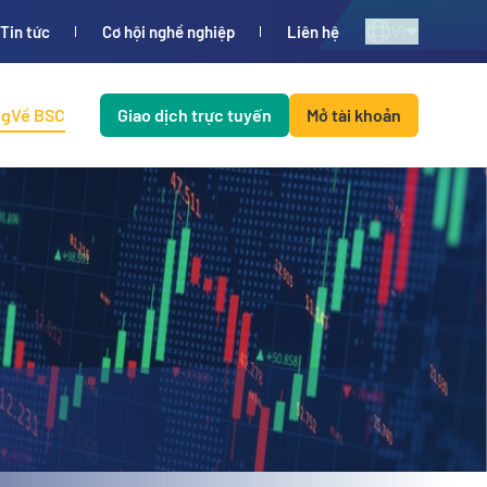
VI
Tin tức
Cơ hội nghề nghiệp
Liên hệ
ng
Về BSC
Giao dịch trực tuyến
Mở tài khoản