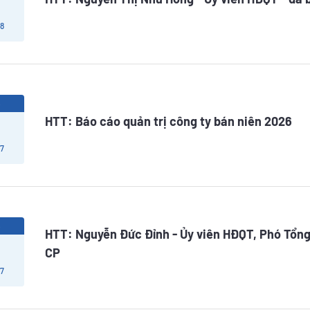
 8
6
HTT: Báo cáo quản trị công ty bán niên 2026
 7
6
HTT: Nguyễn Đức Đỉnh - Ủy viên HĐQT, Phó Tổng
CP
 7