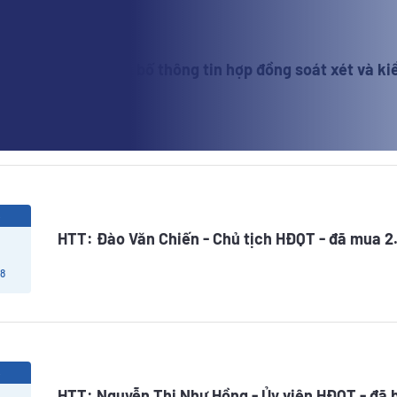
6
HTT: Công bố thông tin hợp đồng soát xét và ki
2026
 8
6
HTT: Đào Văn Chiến - Chủ tịch HĐQT - đã mua 2
 8
6
HTT: Nguyễn Thị Như Hồng - Ủy viên HĐQT - đã 