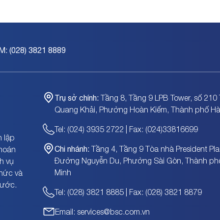
M: (028) 3821 8889
Trụ sở chính:
Tầng 8, Tầng 9 LPB Tower, số 210 
Quang Khải, Phường Hoàn Kiếm, Thành phố Hà
Tel: (024) 3935 2722 | Fax: (024)33816699
 lập
Chi nhánh:
Tầng 4, Tầng 9 Tòa nhà President Pla
khoán
Đường Nguyễn Du, Phường Sài Gòn, Thành ph
h vụ
Minh
chức và
nước.
Tel: (028) 3821 8885 | Fax: (028) 3821 8879
Email: services@bsc.com.vn