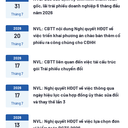
31
gốc, lãi trái phiếu doanh nghiệp 6 tháng đầu
năm 2026
Tháng 7
NVL: CBTT nội dung Nghị quyết HĐQT về
2026
20
việc triển khai phương án chào bán thêm cổ
phiếu ra công chúng cho CĐHH
Tháng 7
2026
NVL: CBTT liên quan đến việc tái cấu trúc
17
gói Trái phiếu chuyển đổi
Tháng 7
NVL: Nghị quyết HĐQT về việc thông qua
2026
17
ngày hiệu lực của hợp đồng ủy thác sửa đổi
và thay thế lần 3
Tháng 7
2026
NVL: Nghị quyết HĐQT về việc lựa chọn đơn
13
vị kiểm toán BCTC 2026