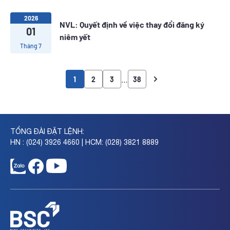
2026
NVL: Quyết định về việc thay đổi đăng ký
01
niêm yết
Tháng 7
…
1
2
3
38
TỔNG ĐÀI ĐẶT LỆNH:
HN : (024) 3926 4660 | HCM: (028) 3821 8889