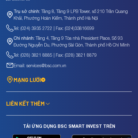
Tầng 8, Tầng 9 LPB Tower, số 210 Trần Quang
Trụ sở chính:
Khải, Phường Hoàn Kiếm, Thành phố Hà Nội
Tel: (024) 3935 2722 | Fax: (024)33816699
Tầng 4, Tầng 9 Tòa nhà President Place, Số 93
Chi nhánh:
Đường Nguyễn Du, Phường Sài Gòn, Thành phố Hồ Chí Minh
Tel: (028) 3821 8885 | Fax: (028) 3821 8879
Email: services@bsc.com.vn
MẠNG LƯỚI
LIÊN KẾT THÊM
TẢI ỨNG DỤNG BSC SMART INVEST TRÊN