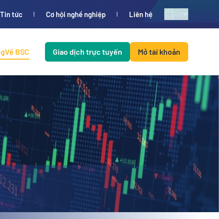
VI
Tin tức
Cơ hội nghề nghiệp
Liên hệ
ng
Về BSC
Giao dịch trực tuyến
Mở tài khoản