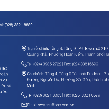
M: (028) 3821 8889
Trụ sở chính:
Tầng 8, Tầng 9 LPB Tower, số 210 
Quang Khải, Phường Hoàn Kiếm, Thành phố Hà
Tel: (024) 3935 2722 | Fax: (024)33816699
 lập
Chi nhánh:
Tầng 4, Tầng 9 Tòa nhà President Pla
khoán
Đường Nguyễn Du, Phường Sài Gòn, Thành ph
h vụ
Minh
chức và
nước.
Tel: (028) 3821 8885 | Fax: (028) 3821 8879
Email: services@bsc.com.vn