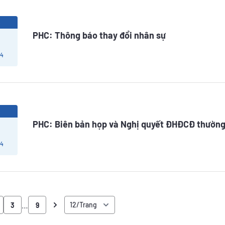
6
PHC: Thông báo thay đổi nhân sự
 4
6
PHC: Biên bản họp và Nghị quyết ĐHĐCĐ thườn
 4
…
3
9