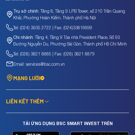
Tầng 8, Tầng 9 LPB Tower, số 210 Trần Quang
Trụ sở chính:
Khải, Phường Hoàn Kiếm, Thành phố Hà Nội
Tel: (024) 3935 2722 | Fax: (024)33816699
Tầng 4, Tầng 9 Tòa nhà President Place, Số 93
Chi nhánh:
Đường Nguyễn Du, Phường Sài Gòn, Thành phố Hồ Chí Minh
Tel: (028) 3821 8885 | Fax: (028) 3821 8879
Email: services@bsc.com.vn
MẠNG LƯỚI
LIÊN KẾT THÊM
TẢI ỨNG DỤNG BSC SMART INVEST TRÊN