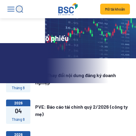
Mở tài khoản
Tin tức mã cổ phiếu
2026
PVE: Thay đổi nội dung đăng ký doanh
05
nghiệp
Tháng 8
2026
PVE: Báo cáo tài chính quý 2/2026 (công ty
04
mẹ)
Tháng 8
2026