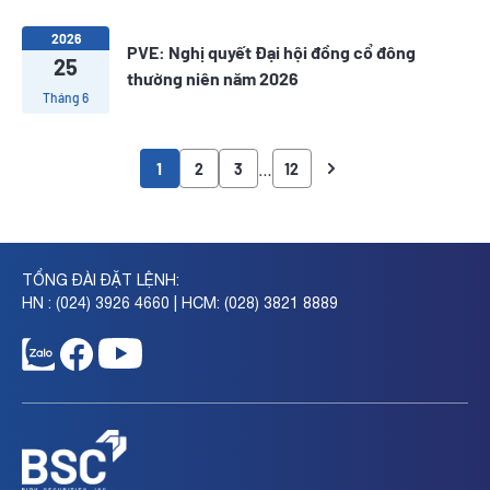
2026
PVE: Nghị quyết Đại hội đồng cổ đông
25
thường niên năm 2026
Tháng 6
…
1
2
3
12
TỔNG ĐÀI ĐẶT LỆNH:
HN : (024) 3926 4660 | HCM: (028) 3821 8889