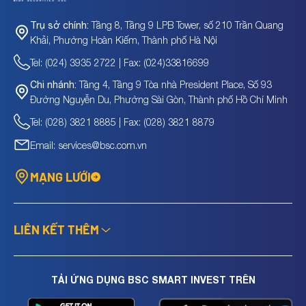
Tầng 8, Tầng 9 LPB Tower, số 210 Trần Quang
Trụ sở chính:
Khải, Phường Hoàn Kiếm, Thành phố Hà Nội
Tel: (024) 3935 2722 | Fax: (024)33816699
Tầng 4, Tầng 9 Tòa nhà President Place, Số 93
Chi nhánh:
Đường Nguyễn Du, Phường Sài Gòn, Thành phố Hồ Chí Minh
Tel: (028) 3821 8885 | Fax: (028) 3821 8879
Email: services@bsc.com.vn
MẠNG LƯỚI
LIÊN KẾT THÊM
TẢI ỨNG DỤNG BSC SMART INVEST TRÊN