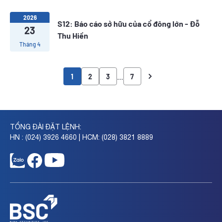
2026
S12: Báo cáo sở hữu của cổ đông lớn - Đỗ
23
Thu Hiền
Tháng 4
…
1
2
3
7
TỔNG ĐÀI ĐẶT LỆNH:
HN : (024) 3926 4660 | HCM: (028) 3821 8889