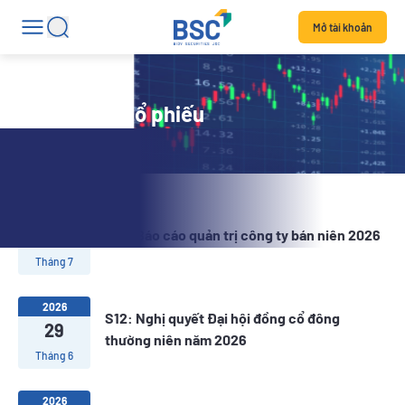
Mở tài khoản
Tin tức mã cổ phiếu
2026
21
S12: Báo cáo quản trị công ty bán niên 2026
Tháng 7
2026
S12: Nghị quyết Đại hội đồng cổ đông
29
thường niên năm 2026
Tháng 6
2026