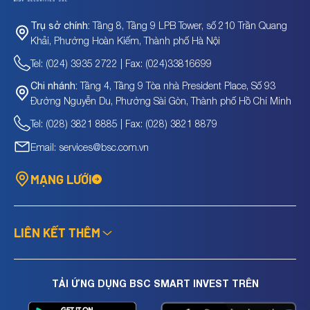
Tầng 8, Tầng 9 LPB Tower, số 210 Trần Quang
Trụ sở chính:
Khải, Phường Hoàn Kiếm, Thành phố Hà Nội
Tel: (024) 3935 2722 | Fax: (024)33816699
Tầng 4, Tầng 9 Tòa nhà President Place, Số 93
Chi nhánh:
Đường Nguyễn Du, Phường Sài Gòn, Thành phố Hồ Chí Minh
Tel: (028) 3821 8885 | Fax: (028) 3821 8879
Email: services@bsc.com.vn
MẠNG LƯỚI
LIÊN KẾT THÊM
TẢI ỨNG DỤNG BSC SMART INVEST TRÊN