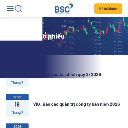
Mở tài khoản
Tin tức mã cổ phiếu
2026
22
VIG: Báo cáo tài chính quý 2/2026
Tháng 7
2026
16
VIG: Báo cáo quản trị công ty bán niên 2026
Tháng 7
2026