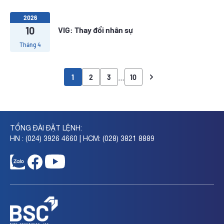
2026
10
VIG: Thay đổi nhân sự
Tháng 4
…
1
2
3
10
TỔNG ĐÀI ĐẶT LỆNH:
HN : (024) 3926 4660 | HCM: (028) 3821 8889