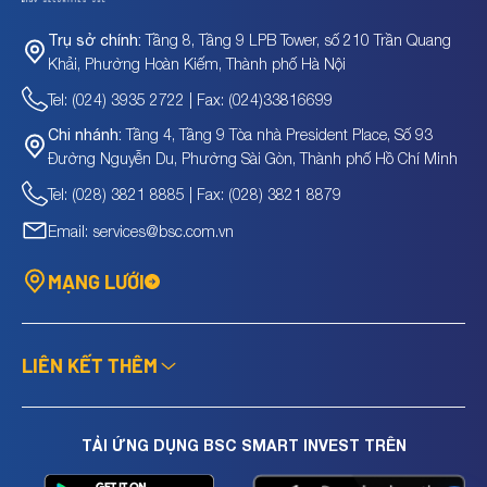
Tầng 8, Tầng 9 LPB Tower, số 210 Trần Quang
Trụ sở chính:
Khải, Phường Hoàn Kiếm, Thành phố Hà Nội
Tel: (024) 3935 2722 | Fax: (024)33816699
Tầng 4, Tầng 9 Tòa nhà President Place, Số 93
Chi nhánh:
Đường Nguyễn Du, Phường Sài Gòn, Thành phố Hồ Chí Minh
Tel: (028) 3821 8885 | Fax: (028) 3821 8879
Email: services@bsc.com.vn
MẠNG LƯỚI
LIÊN KẾT THÊM
TẢI ỨNG DỤNG BSC SMART INVEST TRÊN