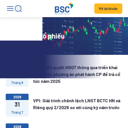
Mở tài khoản
Tin tức mã cổ phiếu
VPI: Nghị quyết HĐQT thông qua triển khai
2026
06
thực hiện phương án phát hành CP để trả cổ
tức năm 2025
Tháng 8
2026
VPI: Giải trình chênh lệch LNST BCTC HN và
31
Riêng quý 2/2026 so với cùng kỳ năm trước
Tháng 7
2026