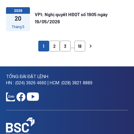
2026
VPI: Nghị quyết HĐQT số 1905 ngày
20
19/05/2026
Tháng 5
…
1
2
3
18
TỔNG ĐÀI ĐẶT LỆNH:
HN : (024) 3926 4660 | HCM: (028) 3821 8889