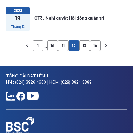
2023
19
CT3: Nghị quyết Hội đồng quản trị
Tháng 12
…
1
10
11
12
13
14
TỔNG ĐÀI ĐẶT LỆNH:
HN : (024) 3926 4660 | HCM: (028) 3821 8889