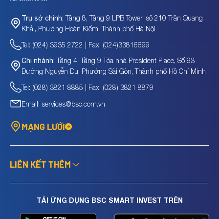
Tầng 8, Tầng 9 LPB Tower, số 210 Trần Quang
Trụ sở chính:
Khải, Phường Hoàn Kiếm, Thành phố Hà Nội
Tel: (024) 3935 2722 | Fax: (024)33816699
Tầng 4, Tầng 9 Tòa nhà President Place, Số 93
Chi nhánh:
Đường Nguyễn Du, Phường Sài Gòn, Thành phố Hồ Chí Minh
Tel: (028) 3821 8885 | Fax: (028) 3821 8879
Email: services@bsc.com.vn
MẠNG LƯỚI
LIÊN KẾT THÊM
TẢI ỨNG DỤNG BSC SMART INVEST TRÊN