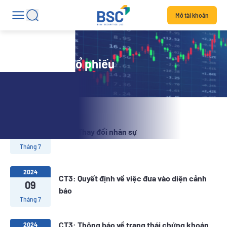
Mở tài khoản
Tin tức mã cổ phiếu
2024
12
CT3: Thay đổi nhân sự
Tháng 7
2024
CT3: Quyết định về việc đưa vào diện cảnh
09
báo
Tháng 7
CT3: Thông báo về trạng thái chứng khoán
2024