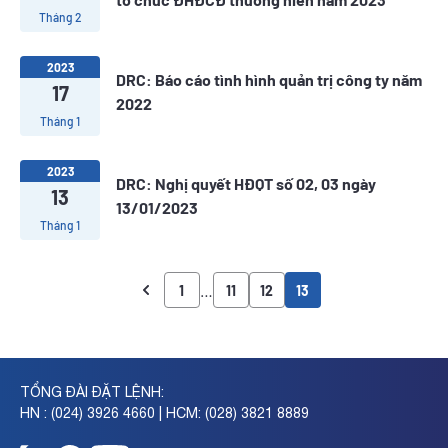
Tháng 2
2023
DRC: Báo cáo tình hình quản trị công ty năm
17
2022
Tháng 1
2023
DRC: Nghị quyết HĐQT số 02, 03 ngày
13
13/01/2023
Tháng 1
…
1
11
12
13
TỔNG ĐÀI ĐẶT LỆNH:
HN : (024) 3926 4660 | HCM: (028) 3821 8889