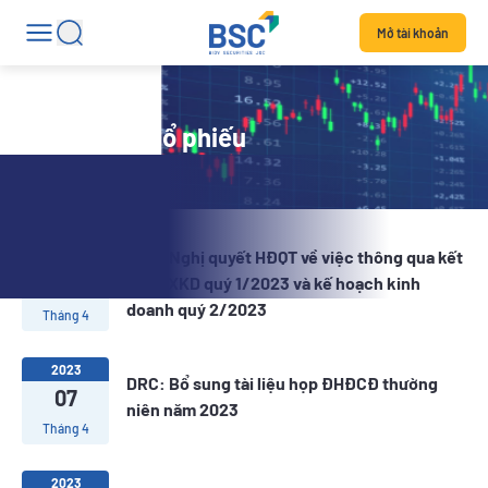
Mở tài khoản
Tin tức mã cổ phiếu
DRC: Nghị quyết HĐQT về việc thông qua kết
2023
18
quả SXKD quý 1/2023 và kế hoạch kinh
doanh quý 2/2023
Tháng 4
2023
DRC: Bổ sung tài liệu họp ĐHĐCĐ thường
07
niên năm 2023
Tháng 4
2023