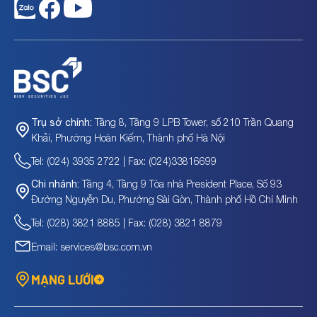
Tầng 8, Tầng 9 LPB Tower, số 210 Trần Quang
Trụ sở chính:
Khải, Phường Hoàn Kiếm, Thành phố Hà Nội
Tel: (024) 3935 2722 | Fax: (024)33816699
Tầng 4, Tầng 9 Tòa nhà President Place, Số 93
Chi nhánh:
Đường Nguyễn Du, Phường Sài Gòn, Thành phố Hồ Chí Minh
Tel: (028) 3821 8885 | Fax: (028) 3821 8879
Email: services@bsc.com.vn
MẠNG LƯỚI