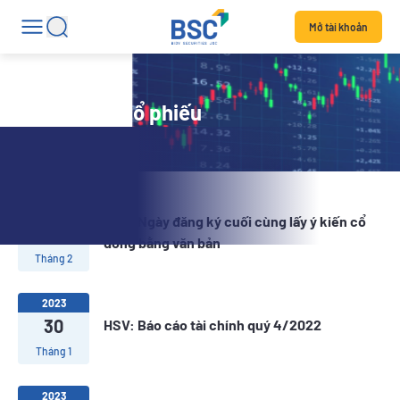
Mở tài khoản
Tin tức mã cổ phiếu
2023
HSV: Ngày đăng ký cuối cùng lấy ý kiến cổ
01
đông bằng văn bản
Tháng 2
2023
30
HSV: Báo cáo tài chính quý 4/2022
Tháng 1
2023