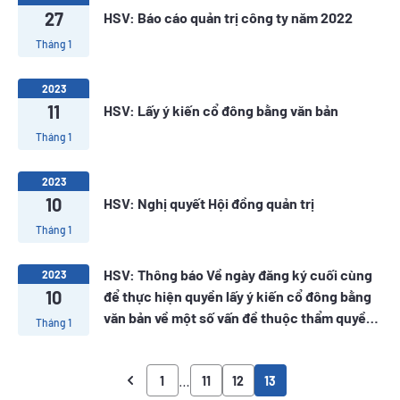
27
HSV: Báo cáo quản trị công ty năm 2022
Tháng 1
2023
11
HSV: Lấy ý kiến cổ đông bằng văn bản
Tháng 1
2023
10
HSV: Nghị quyết Hội đồng quản trị
Tháng 1
HSV: Thông báo Về ngày đăng ký cuối cùng
2023
10
để thực hiện quyền lấy ý kiến cổ đông bằng
văn bản về một số vấn đề thuộc thẩm quyền
Tháng 1
của ĐHĐCĐ
…
1
11
12
13