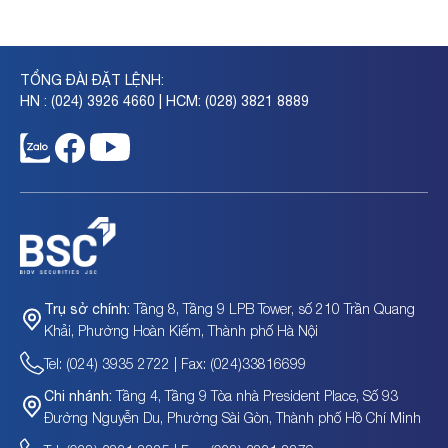
TỔNG ĐÀI ĐẶT LỆNH:
HN : (024) 3926 4660 | HCM: (028) 3821 8889
Tầng 8, Tầng 9 LPB Tower, số 210 Trần Quang
Trụ sở chính:
Khải, Phường Hoàn Kiếm, Thành phố Hà Nội
Tel: (024) 3935 2722 | Fax: (024)33816699
Tầng 4, Tầng 9 Tòa nhà President Place, Số 93
Chi nhánh:
Đường Nguyễn Du, Phường Sài Gòn, Thành phố Hồ Chí Minh