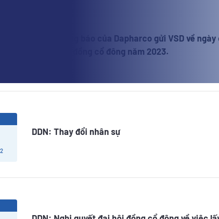
3
DDN: Thông báo của Dapharco gửi VSD về ngày 
dự Đại hội đồng cổ đông năm 2023.
 2
3
DDN: Thay đổi nhân sự
 2
3
DDN: Nghị quyết đại hội đồng cổ đông về việc lấ