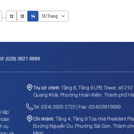
…
12
13
14
M: (028) 3821 8889
Trụ sở chính:
Tầng 8, Tầng 9 LPB Tower, số 210 
Quang Khải, Phường Hoàn Kiếm, Thành phố Hà
Tel: (024) 3935 2722 | Fax: (024)33816699
 lập
Chi nhánh:
Tầng 4, Tầng 9 Tòa nhà President Pla
khoán
Đường Nguyễn Du, Phường Sài Gòn, Thành ph
h vụ
Minh
chức và