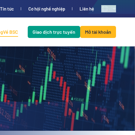
VI
Tin tức
Cơ hội nghề nghiệp
Liên hệ
ng
Về BSC
Giao dịch trực tuyến
Mở tài khoản