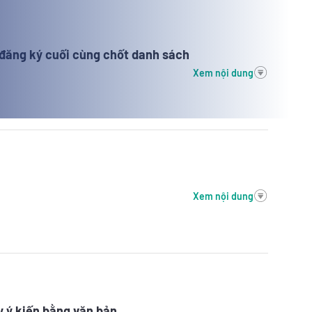
đăng ký cuối cùng chốt danh sách
Xem nội dung
Xem nội dung
y ý kiến bằng văn bản