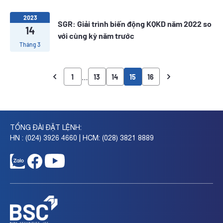
2023
SGR: Giải trình biến động KQKD năm 2022 so
14
với cùng kỳ năm trước
Tháng 3
…
1
13
14
15
16
TỔNG ĐÀI ĐẶT LỆNH:
HN : (024) 3926 4660 | HCM: (028) 3821 8889