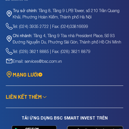
Tầng 8, Tầng 9 LPB Tower, số 210 Trần Quang
Trụ sở chính:
Khải, Phường Hoàn Kiếm, Thành phố Hà Nội
Tel: (024) 3935 2722 | Fax: (024)33816699
Tầng 4, Tầng 9 Tòa nhà President Place, Số 93
Chi nhánh:
Đường Nguyễn Du, Phường Sài Gòn, Thành phố Hồ Chí Minh
Tel: (028) 3821 8885 | Fax: (028) 3821 8879
Email: services@bsc.com.vn
MẠNG LƯỚI
LIÊN KẾT THÊM
TẢI ỨNG DỤNG BSC SMART INVEST TRÊN