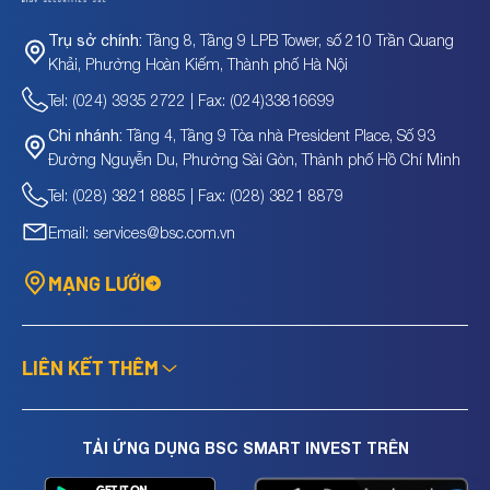
Tầng 8, Tầng 9 LPB Tower, số 210 Trần Quang
Trụ sở chính:
Khải, Phường Hoàn Kiếm, Thành phố Hà Nội
Tel: (024) 3935 2722 | Fax: (024)33816699
Tầng 4, Tầng 9 Tòa nhà President Place, Số 93
Chi nhánh:
Đường Nguyễn Du, Phường Sài Gòn, Thành phố Hồ Chí Minh
Tel: (028) 3821 8885 | Fax: (028) 3821 8879
Email: services@bsc.com.vn
MẠNG LƯỚI
LIÊN KẾT THÊM
TẢI ỨNG DỤNG BSC SMART INVEST TRÊN