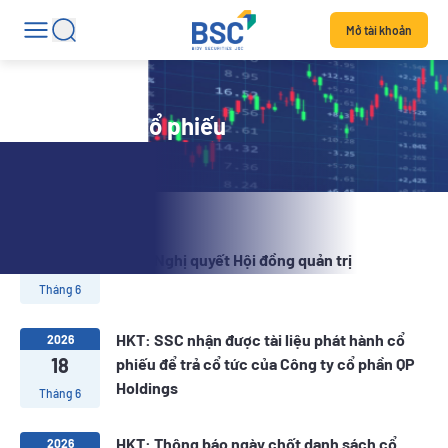
Mở tài khoản
Tin tức mã cổ phiếu
2026
24
HKT: Nghị quyết Hội đồng quản trị
Tháng 6
HKT: SSC nhận được tài liệu phát hành cổ
2026
18
phiếu để trả cổ tức của Công ty cổ phần QP
Holdings
Tháng 6
HKT: Thông báo ngày chốt danh sách cổ
2026