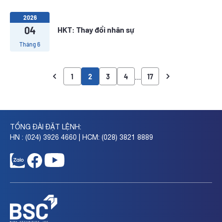
2026
04
HKT: Thay đổi nhân sự
Tháng 6
…
1
2
3
4
17
TỔNG ĐÀI ĐẶT LỆNH:
HN : (024) 3926 4660 | HCM: (028) 3821 8889