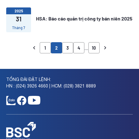
2025
31
HSA: Báo cáo quản trị công ty bán niên 2025
Tháng 7
…
1
2
3
4
10
TỔNG ĐÀI ĐẶT LỆNH:
HN : (024) 3926 4660 | HCM: (028) 3821 8889