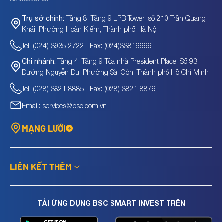
Tầng 8, Tầng 9 LPB Tower, số 210 Trần Quang
Trụ sở chính:
Khải, Phường Hoàn Kiếm, Thành phố Hà Nội
Tel: (024) 3935 2722 | Fax: (024)33816699
Tầng 4, Tầng 9 Tòa nhà President Place, Số 93
Chi nhánh:
Đường Nguyễn Du, Phường Sài Gòn, Thành phố Hồ Chí Minh
Tel: (028) 3821 8885 | Fax: (028) 3821 8879
Email: services@bsc.com.vn
MẠNG LƯỚI
LIÊN KẾT THÊM
TẢI ỨNG DỤNG BSC SMART INVEST TRÊN