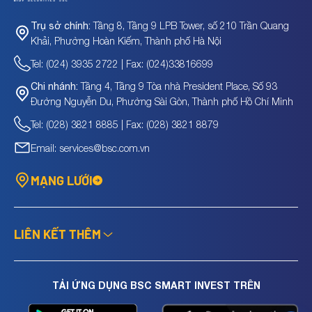
Tầng 8, Tầng 9 LPB Tower, số 210 Trần Quang
Trụ sở chính:
Khải, Phường Hoàn Kiếm, Thành phố Hà Nội
Tel: (024) 3935 2722 | Fax: (024)33816699
Tầng 4, Tầng 9 Tòa nhà President Place, Số 93
Chi nhánh:
Đường Nguyễn Du, Phường Sài Gòn, Thành phố Hồ Chí Minh
Tel: (028) 3821 8885 | Fax: (028) 3821 8879
Email: services@bsc.com.vn
MẠNG LƯỚI
LIÊN KẾT THÊM
TẢI ỨNG DỤNG BSC SMART INVEST TRÊN