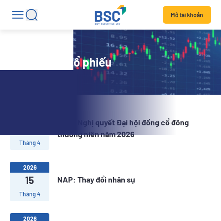
Mở tài khoản
Tin tức mã cổ phiếu
2026
NAP: Nghị quyết Đại hội đồng cổ đông
15
thường niên năm 2026
Tháng 4
2026
15
NAP: Thay đổi nhân sự
Tháng 4
2026