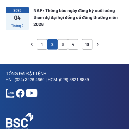
NAP: Thông báo ngày đăng ký cuối cùng
2026
04
tham dự đại hội đồng cổ đông thường niên
2026
Tháng 2
…
1
2
3
4
10
TỔNG ĐÀI ĐẶT LỆNH:
HN : (024) 3926 4660 | HCM: (028) 3821 8889