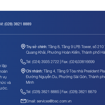
M: (028) 3821 8889
Trụ sở chính:
Tầng 8, Tầng 9 LPB Tower, số 210 
Quang Khải, Phường Hoàn Kiếm, Thành phố Hà
Tel: (024) 3935 2722 | Fax: (024)33816699
 lập
Chi nhánh:
Tầng 4, Tầng 9 Tòa nhà President Pla
khoán
Đường Nguyễn Du, Phường Sài Gòn, Thành ph
h vụ
Minh
chức và
nước.
Tel: (028) 3821 8885 | Fax: (028) 3821 8879
Email: services@bsc.com.vn