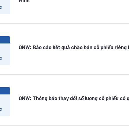
Minh
 3
6
ONW: Báo cáo kết quả chào bán cổ phiếu riêng 
 3
6
ONW: Thông báo thay đổi số lượng cổ phiếu có 
 3