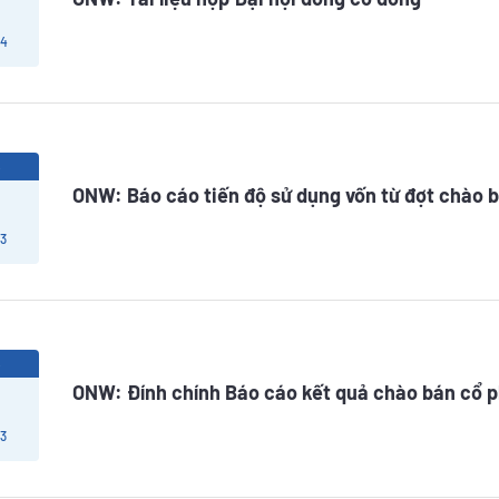
 4
6
ONW: Báo cáo tiến độ sử dụng vốn từ đợt chào b
 3
6
ONW: Đính chính Báo cáo kết quả chào bán cổ ph
 3