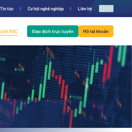
VI
Tin tức
Cơ hội nghề nghiệp
Liên hệ
ng
Về BSC
Giao dịch trực tuyến
Mở tài khoản