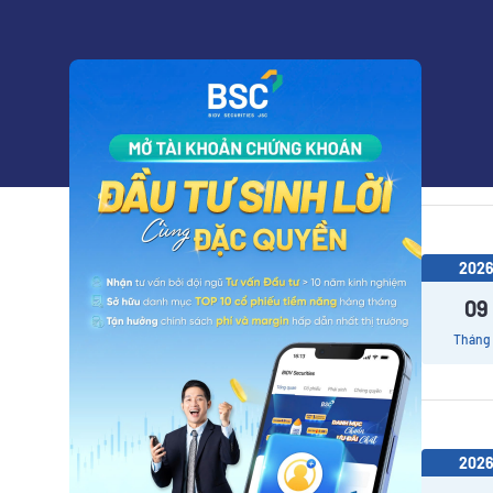
202
14
Tháng
202
09
Tháng
202