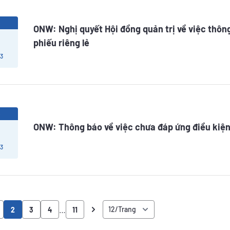
6
ONW: Nghị quyết Hội đồng quản trị về việc thôn
phiếu riêng lẻ
 3
6
ONW: Thông báo về việc chưa đáp ứng điều kiện
 3
…
2
3
4
11