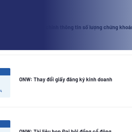
6
ONW: Điều chỉnh thông tin số lượng chứng khoá
 4
6
ONW: Thay đổi giấy đăng ký kinh doanh
 4
6
ONW: Tài liệu họp Đại hội đồng cổ đông