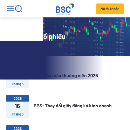
Mở tài khoản
Tin tức mã cổ phiếu
2026
24
PPS: Báo cáo thường niên 2025
Tháng 3
2026
16
PPS: Thay đổi giấy đăng ký kinh doanh
Tháng 3
2026