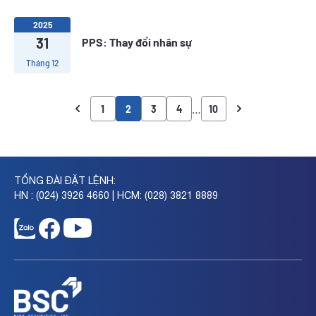
2025
31
PPS: Thay đổi nhân sự
Tháng 12
…
1
2
3
4
10
TỔNG ĐÀI ĐẶT LỆNH:
HN : (024) 3926 4660 | HCM: (028) 3821 8889