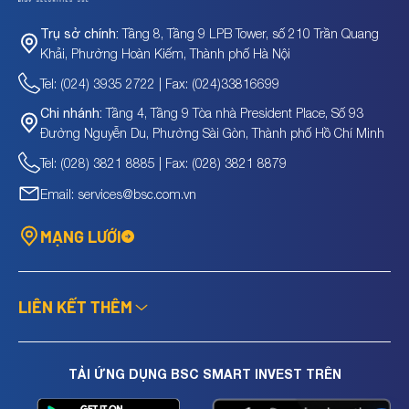
Tầng 8, Tầng 9 LPB Tower, số 210 Trần Quang
Trụ sở chính:
Khải, Phường Hoàn Kiếm, Thành phố Hà Nội
Tel: (024) 3935 2722 | Fax: (024)33816699
Tầng 4, Tầng 9 Tòa nhà President Place, Số 93
Chi nhánh:
Đường Nguyễn Du, Phường Sài Gòn, Thành phố Hồ Chí Minh
Tel: (028) 3821 8885 | Fax: (028) 3821 8879
Email: services@bsc.com.vn
MẠNG LƯỚI
LIÊN KẾT THÊM
TẢI ỨNG DỤNG BSC SMART INVEST TRÊN