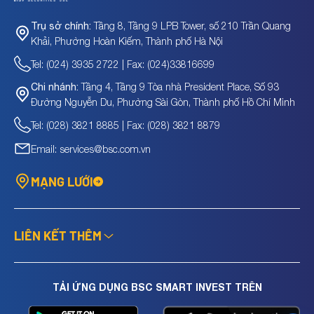
Tầng 8, Tầng 9 LPB Tower, số 210 Trần Quang
Trụ sở chính:
Khải, Phường Hoàn Kiếm, Thành phố Hà Nội
Tel: (024) 3935 2722 | Fax: (024)33816699
Tầng 4, Tầng 9 Tòa nhà President Place, Số 93
Chi nhánh:
Đường Nguyễn Du, Phường Sài Gòn, Thành phố Hồ Chí Minh
Tel: (028) 3821 8885 | Fax: (028) 3821 8879
Email: services@bsc.com.vn
MẠNG LƯỚI
LIÊN KẾT THÊM
TẢI ỨNG DỤNG BSC SMART INVEST TRÊN