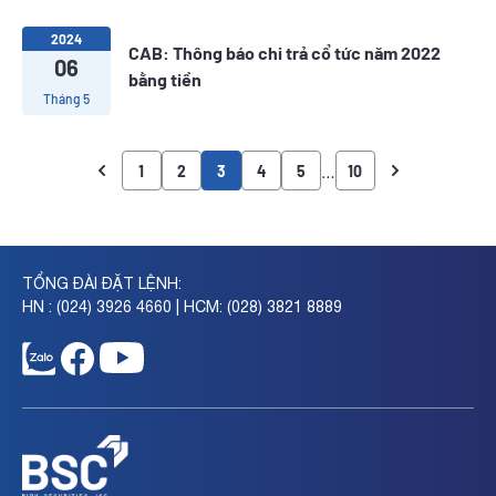
2024
CAB: Thông báo chi trả cổ tức năm 2022
06
bằng tiền
Tháng 5
…
1
2
3
4
5
10
TỔNG ĐÀI ĐẶT LỆNH:
HN : (024) 3926 4660 | HCM: (028) 3821 8889