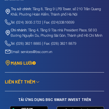
Tầng 8, Tầng 9 LPB Tower, số 210 Trần Quang
Trụ sở chính:
Khải, Phường Hoàn Kiếm, Thành phố Hà Nội
Tel: (024) 3935 2722 | Fax: (024)33816699
Tầng 4, Tầng 9 Tòa nhà President Place, Số 93
Chi nhánh:
Đường Nguyễn Du, Phường Sài Gòn, Thành phố Hồ Chí Minh
Tel: (028) 3821 8885 | Fax: (028) 3821 8879
Email: services@bsc.com.vn
MẠNG LƯỚI
LIÊN KẾT THÊM
TẢI ỨNG DỤNG BSC SMART INVEST TRÊN