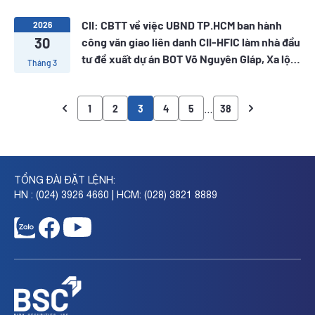
CII: CBTT về việc UBND TP.HCM ban hành
2026
30
công văn giao liên danh CII-HFIC làm nhà đầu
tư đề xuất dự án BOT Võ Nguyên GIáp, Xa lộ
Tháng 3
Hà Nội và Quốc lộ 1
…
1
2
3
4
5
38
TỔNG ĐÀI ĐẶT LỆNH:
HN : (024) 3926 4660 | HCM: (028) 3821 8889