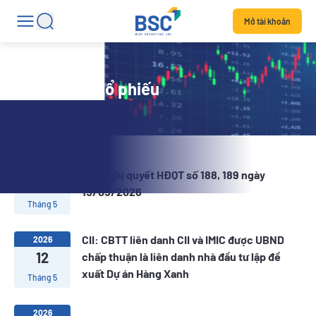
Mở tài khoản
Tin tức mã cổ phiếu
2026
CII: Nghị quyết HĐQT số 188, 189 ngày
18
15/05/2026
Tháng 5
CII: CBTT liên danh CII và IMIC được UBND
2026
12
chấp thuận là liên danh nhà đầu tư lập đề
xuất Dự án Hàng Xanh
Tháng 5
2026