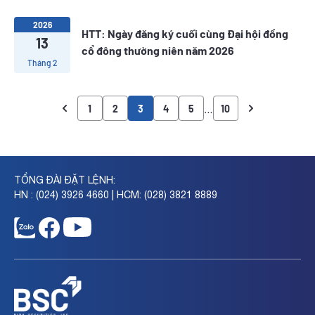
2026
HTT: Ngày đăng ký cuối cùng Đại hội đồng
13
cổ đông thường niên năm 2026
Tháng 2
…
1
2
3
4
5
10
TỔNG ĐÀI ĐẶT LỆNH:
HN : (024) 3926 4660 | HCM: (028) 3821 8889