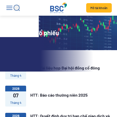
Mở tài khoản
Tin tức mã cổ phiếu
2026
20
HTT: Tài liệu họp Đại hội đồng cổ đông
Tháng 4
2026
07
HTT: Báo cáo thường niên 2025
Tháng 4
HTT: Quyết định duy trì hạn chế giao dịch và
2026