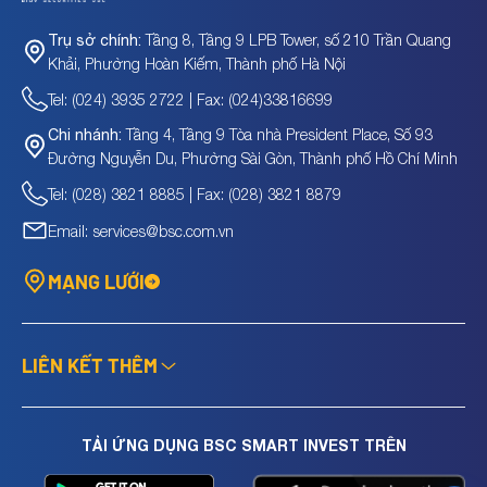
Tầng 8, Tầng 9 LPB Tower, số 210 Trần Quang
Trụ sở chính:
Khải, Phường Hoàn Kiếm, Thành phố Hà Nội
Tel: (024) 3935 2722 | Fax: (024)33816699
Tầng 4, Tầng 9 Tòa nhà President Place, Số 93
Chi nhánh:
Đường Nguyễn Du, Phường Sài Gòn, Thành phố Hồ Chí Minh
Tel: (028) 3821 8885 | Fax: (028) 3821 8879
Email: services@bsc.com.vn
MẠNG LƯỚI
LIÊN KẾT THÊM
TẢI ỨNG DỤNG BSC SMART INVEST TRÊN