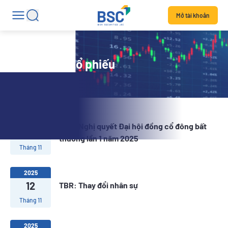
Mở tài khoản
Tin tức mã cổ phiếu
2025
TBR: Nghị quyết Đại hội đồng cổ đông bất
14
thường lần 1 năm 2025
Tháng 11
2025
12
TBR: Thay đổi nhân sự
Tháng 11
2025