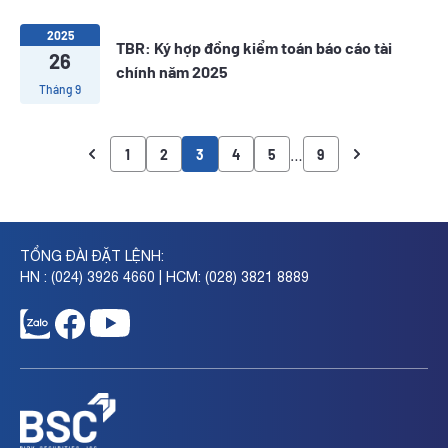
2025
TBR: Ký hợp đồng kiểm toán báo cáo tài
26
chính năm 2025
Tháng 9
…
1
2
3
4
5
9
TỔNG ĐÀI ĐẶT LỆNH:
HN : (024) 3926 4660 | HCM: (028) 3821 8889