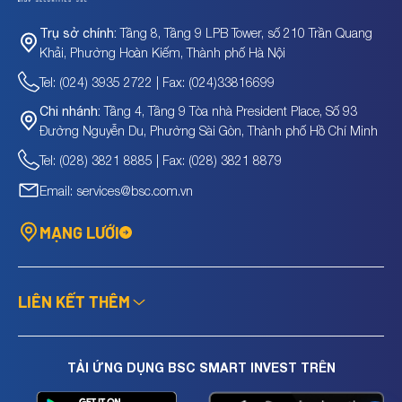
Tầng 8, Tầng 9 LPB Tower, số 210 Trần Quang
Trụ sở chính:
Khải, Phường Hoàn Kiếm, Thành phố Hà Nội
Tel: (024) 3935 2722 | Fax: (024)33816699
Tầng 4, Tầng 9 Tòa nhà President Place, Số 93
Chi nhánh:
Đường Nguyễn Du, Phường Sài Gòn, Thành phố Hồ Chí Minh
Tel: (028) 3821 8885 | Fax: (028) 3821 8879
Email: services@bsc.com.vn
MẠNG LƯỚI
LIÊN KẾT THÊM
TẢI ỨNG DỤNG BSC SMART INVEST TRÊN