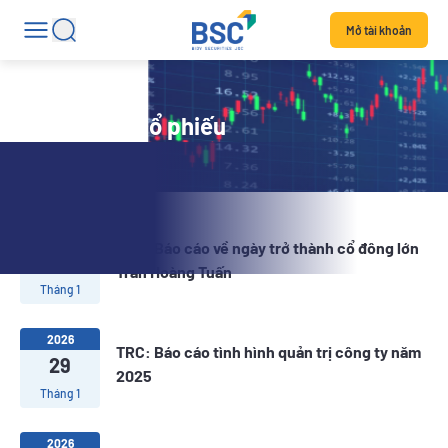
Mở tài khoản
Tin tức mã cổ phiếu
2026
TRC: Báo cáo về ngày trở thành cổ đông lớn
29
Trần Hoàng Tuấn
Tháng 1
2026
TRC: Báo cáo tình hình quản trị công ty năm
29
2025
Tháng 1
2026