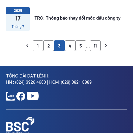
2025
17
TRC: Thông báo thay đổi môc dấu công ty
Tháng 7
…
1
2
3
4
5
11
TỔNG ĐÀI ĐẶT LỆNH:
HN : (024) 3926 4660 | HCM: (028) 3821 8889