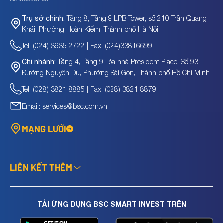
Tầng 8, Tầng 9 LPB Tower, số 210 Trần Quang
Trụ sở chính:
Khải, Phường Hoàn Kiếm, Thành phố Hà Nội
Tel: (024) 3935 2722 | Fax: (024)33816699
Tầng 4, Tầng 9 Tòa nhà President Place, Số 93
Chi nhánh:
Đường Nguyễn Du, Phường Sài Gòn, Thành phố Hồ Chí Minh
Tel: (028) 3821 8885 | Fax: (028) 3821 8879
Email: services@bsc.com.vn
MẠNG LƯỚI
LIÊN KẾT THÊM
TẢI ỨNG DỤNG BSC SMART INVEST TRÊN