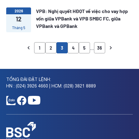
VPB: Nghị quyết HĐQT về việc cho vay hợp
2026
12
vốn giữa VPBank và VPB SMBC FC, giữa
VPBank và GPBank
Tháng 5
…
1
2
3
4
5
36
TỔNG ĐÀI ĐẶT LỆNH:
HN : (024) 3926 4660 | HCM: (028) 3821 8889