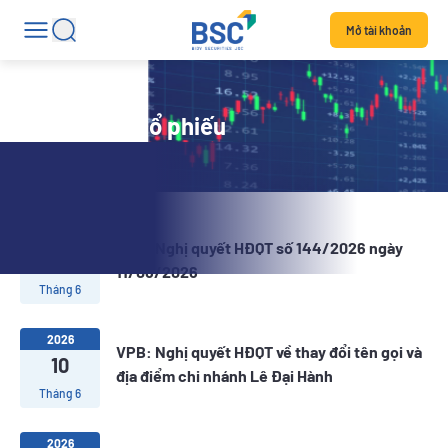
Mở tài khoản
Tin tức mã cổ phiếu
2026
VPB: Nghị quyết HĐQT số 144/2026 ngày
12
11/06/2026
Tháng 6
2026
VPB: Nghị quyết HĐQT về thay đổi tên gọi và
10
địa điểm chi nhánh Lê Đại Hành
Tháng 6
2026