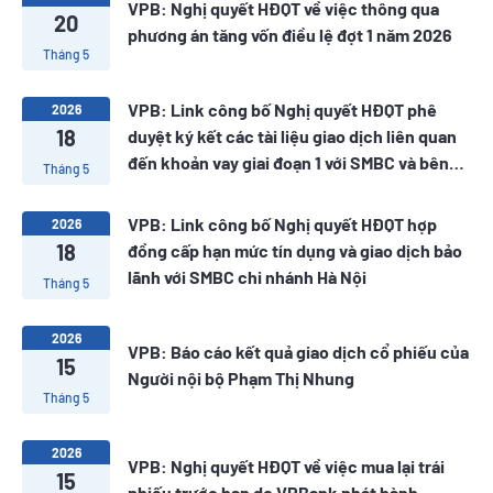
VPB: Nghị quyết HĐQT về việc thông qua
20
phương án tăng vốn điều lệ đợt 1 năm 2026
Tháng 5
VPB: Link công bố Nghị quyết HĐQT phê
2026
18
duyệt ký kết các tài liệu giao dịch liên quan
đến khoản vay giai đoạn 1 với SMBC và bên
Tháng 5
cho vay khác
VPB: Link công bố Nghị quyết HĐQT hợp
2026
18
đồng cấp hạn mức tín dụng và giao dịch bảo
lãnh với SMBC chi nhánh Hà Nội
Tháng 5
2026
VPB: Báo cáo kết quả giao dịch cổ phiếu của
15
Người nội bộ Phạm Thị Nhung
Tháng 5
2026
VPB: Nghị quyết HĐQT về việc mua lại trái
15
phiếu trước hạn do VPBank phát hành