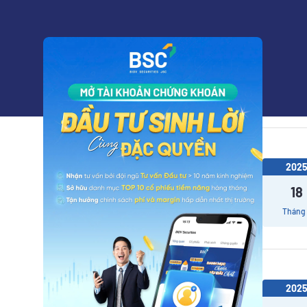
202
29
Tháng
202
18
Tháng
202