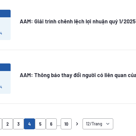
5
AAM: Giải trình chênh lệch lợi nhuận quý 1/2025
 4
5
AAM: Thông báo thay đổi người có liên quan của
 4
…
2
3
4
5
6
10