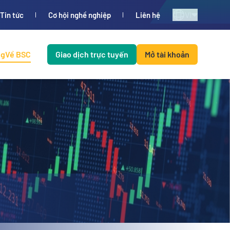
VI
Tin tức
Cơ hội nghề nghiệp
Liên hệ
ng
Về BSC
Giao dịch trực tuyến
Mở tài khoản