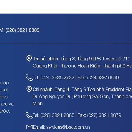
M: (028) 3821 8889
Trụ sở chính:
Tầng 8, Tầng 9 LPB Tower, số 210 
Quang Khải, Phường Hoàn Kiếm, Thành phố Hà
Tel: (024) 3935 2722 | Fax: (024)33816699
 lập
Chi nhánh:
Tầng 4, Tầng 9 Tòa nhà President Pla
khoán
Đường Nguyễn Du, Phường Sài Gòn, Thành ph
h vụ
Minh
chức và
nước.
Tel: (028) 3821 8885 | Fax: (028) 3821 8879
Email: services@bsc.com.vn