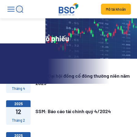
Mở tài khoản
Tin tức mã cổ phiếu
2025
SSM: Đại hội đồng cổ đông thường niên năm
04
2025
Tháng 4
2025
12
SSM: Báo cáo tài chính quý 4/2024
Tháng 2
2025