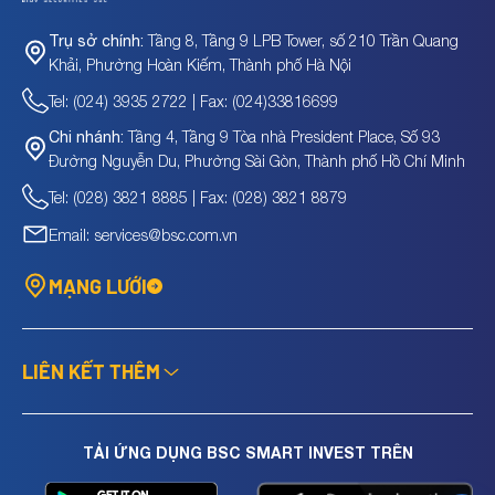
Tầng 8, Tầng 9 LPB Tower, số 210 Trần Quang
Trụ sở chính:
Khải, Phường Hoàn Kiếm, Thành phố Hà Nội
Tel: (024) 3935 2722 | Fax: (024)33816699
Tầng 4, Tầng 9 Tòa nhà President Place, Số 93
Chi nhánh:
Đường Nguyễn Du, Phường Sài Gòn, Thành phố Hồ Chí Minh
Tel: (028) 3821 8885 | Fax: (028) 3821 8879
Email: services@bsc.com.vn
MẠNG LƯỚI
LIÊN KẾT THÊM
TẢI ỨNG DỤNG BSC SMART INVEST TRÊN