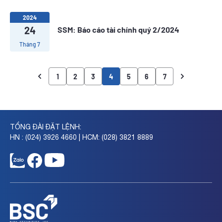
2024
24
SSM: Báo cáo tài chính quý 2/2024
Tháng 7
1
2
3
4
5
6
7
TỔNG ĐÀI ĐẶT LỆNH:
HN : (024) 3926 4660 | HCM: (028) 3821 8889