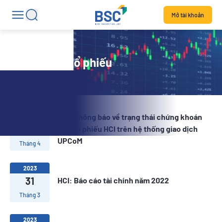
Mở tài khoản
Tin tức mã cổ phiếu
HCI: Thông báo về trạng thái chứng khoán
2023
05
của cổ phiếu HCI trên hệ thống giao dịch
UPCoM
Tháng 4
2023
31
HCI: Báo cáo tài chính năm 2022
Tháng 3
2023