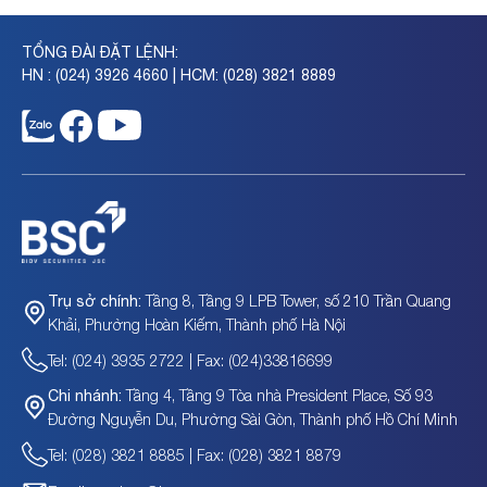
TỔNG ĐÀI ĐẶT LỆNH:
HN : (024) 3926 4660 | HCM: (028) 3821 8889
Tầng 8, Tầng 9 LPB Tower, số 210 Trần Quang
Trụ sở chính:
Khải, Phường Hoàn Kiếm, Thành phố Hà Nội
Tel: (024) 3935 2722 | Fax: (024)33816699
Tầng 4, Tầng 9 Tòa nhà President Place, Số 93
Chi nhánh:
Đường Nguyễn Du, Phường Sài Gòn, Thành phố Hồ Chí Minh
Tel: (028) 3821 8885 | Fax: (028) 3821 8879