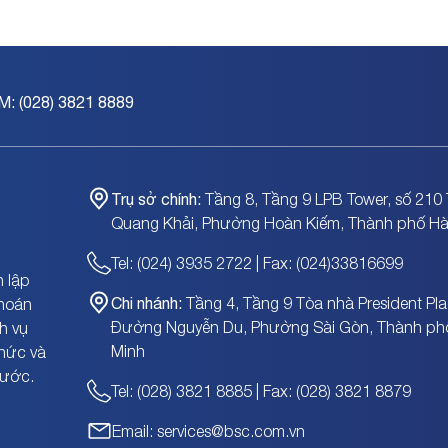
M: (028) 3821 8889
Trụ sở chính:
Tầng 8, Tầng 9 LPB Tower, số 210 
Quang Khải, Phường Hoàn Kiếm, Thành phố Hà
Tel: (024) 3935 2722 | Fax: (024)33816699
 lập
Chi nhánh:
Tầng 4, Tầng 9 Tòa nhà President Pla
khoán
Đường Nguyễn Du, Phường Sài Gòn, Thành ph
h vụ
Minh
chức và
nước.
Tel: (028) 3821 8885 | Fax: (028) 3821 8879
Email: services@bsc.com.vn