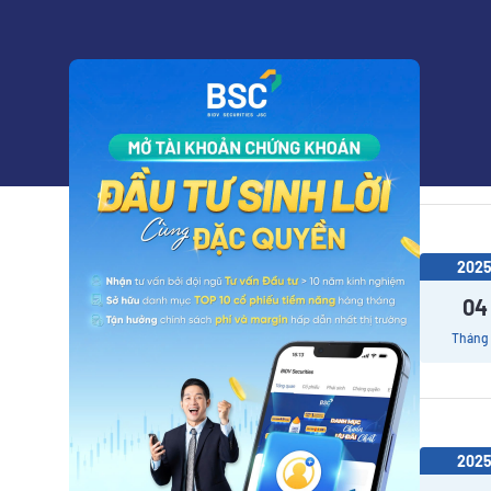
202
10
Tháng
202
04
Tháng
202