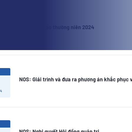
5
NOS: Báo cáo thường niên 2024
 4
5
NOS: Giải trình và đưa ra phương án khắc phục 
 4
5
NOS: Nghị quyết Hội đồng quản trị