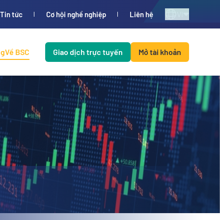
VI
Tin tức
Cơ hội nghề nghiệp
Liên hệ
ng
Về BSC
Giao dịch trực tuyến
Mở tài khoản