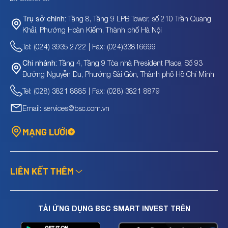
Tầng 8, Tầng 9 LPB Tower, số 210 Trần Quang
Trụ sở chính:
Khải, Phường Hoàn Kiếm, Thành phố Hà Nội
Tel: (024) 3935 2722 | Fax: (024)33816699
Tầng 4, Tầng 9 Tòa nhà President Place, Số 93
Chi nhánh:
Đường Nguyễn Du, Phường Sài Gòn, Thành phố Hồ Chí Minh
Tel: (028) 3821 8885 | Fax: (028) 3821 8879
Email: services@bsc.com.vn
MẠNG LƯỚI
LIÊN KẾT THÊM
TẢI ỨNG DỤNG BSC SMART INVEST TRÊN