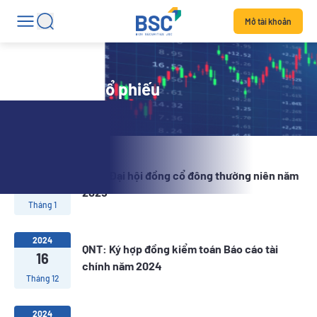
Mở tài khoản
Tin tức mã cổ phiếu
2025
QNT: Đại hội đồng cổ đông thường niên năm
03
2025
Tháng 1
2024
QNT: Ký hợp đồng kiểm toán Báo cáo tài
16
chính năm 2024
Tháng 12
2024