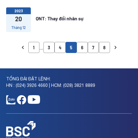
2023
20
QNT: Thay đổi nhân sự
Tháng 12
…
1
3
4
5
6
7
8
TỔNG ĐÀI ĐẶT LỆNH:
HN : (024) 3926 4660 | HCM: (028) 3821 8889