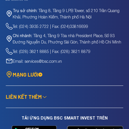
Tầng 8, Tầng 9 LPB Tower, số 210 Trần Quang
Trụ sở chính:
Khải, Phường Hoàn Kiếm, Thành phố Hà Nội
Tel: (024) 3935 2722 | Fax: (024)33816699
Tầng 4, Tầng 9 Tòa nhà President Place, Số 93
Chi nhánh:
Đường Nguyễn Du, Phường Sài Gòn, Thành phố Hồ Chí Minh
Tel: (028) 3821 8885 | Fax: (028) 3821 8879
Email: services@bsc.com.vn
MẠNG LƯỚI
LIÊN KẾT THÊM
TẢI ỨNG DỤNG BSC SMART INVEST TRÊN