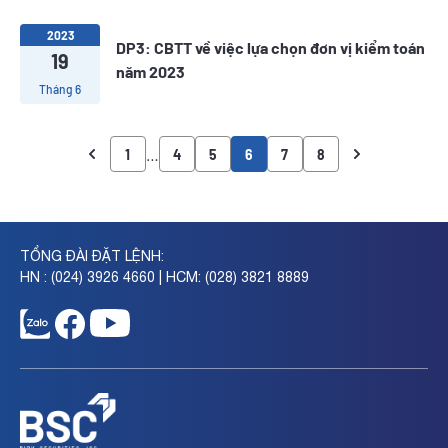
2023
DP3: CBTT về việc lựa chọn đơn vị kiểm toán
19
năm 2023
Tháng 6
…
1
4
5
6
7
8
TỔNG ĐÀI ĐẶT LỆNH:
HN : (024) 3926 4660 | HCM: (028) 3821 8889