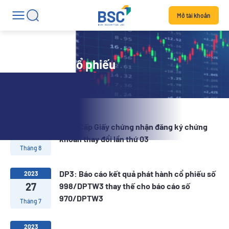
Mở tài khoản
Tin tức mã cổ phiếu
2023
DP3: Cấp Giấy chứng nhận đăng ký chứng
11
khoán thay đổi lần thứ 03
Tháng 8
DP3: Báo cáo kết quả phát hành cổ phiếu số
2023
27
998/DPTW3 thay thế cho báo cáo số
970/DPTW3
Tháng 7
2023