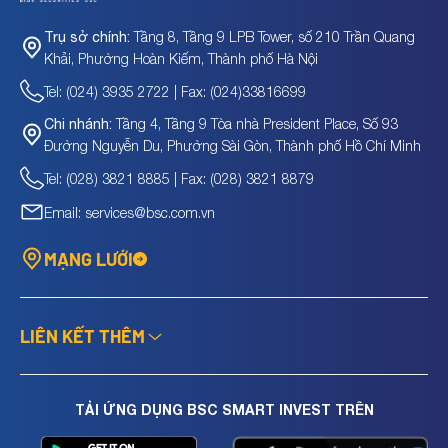
Tầng 8, Tầng 9 LPB Tower, số 210 Trần Quang
Trụ sở chính:
Khải, Phường Hoàn Kiếm, Thành phố Hà Nội
Tel: (024) 3935 2722 | Fax: (024)33816699
Tầng 4, Tầng 9 Tòa nhà President Place, Số 93
Chi nhánh:
Đường Nguyễn Du, Phường Sài Gòn, Thành phố Hồ Chí Minh
Tel: (028) 3821 8885 | Fax: (028) 3821 8879
Email: services@bsc.com.vn
MẠNG LƯỚI
LIÊN KẾT THÊM
TẢI ỨNG DỤNG BSC SMART INVEST TRÊN