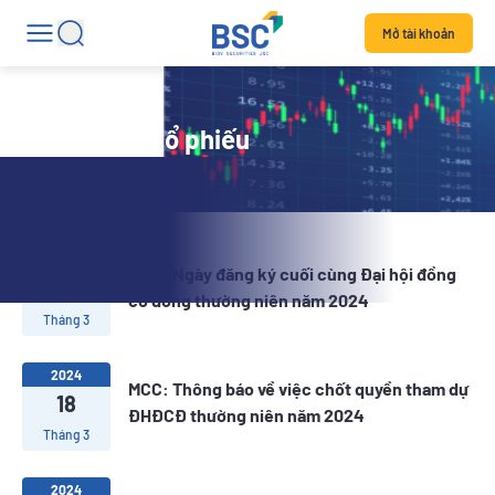
Mở tài khoản
Tin tức mã cổ phiếu
2024
MCC: Ngày đăng ký cuối cùng Đại hội đồng
19
cổ đông thường niên năm 2024
Tháng 3
2024
MCC: Thông báo về việc chốt quyền tham dự
18
ĐHĐCĐ thường niên năm 2024
Tháng 3
2024