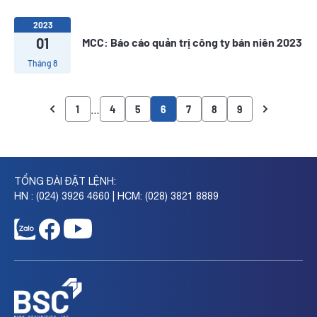
2023
01
MCC: Báo cáo quản trị công ty bán niên 2023
Tháng 8
…
1
4
5
6
7
8
9
TỔNG ĐÀI ĐẶT LỆNH:
HN : (024) 3926 4660 | HCM: (028) 3821 8889