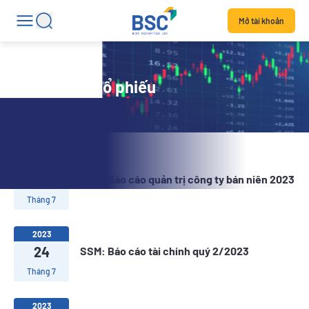
Mở tài khoản
Tin tức mã cổ phiếu
2023
27
SSM: Báo cáo quản trị công ty bán niên 2023
Tháng 7
2023
24
SSM: Báo cáo tài chính quý 2/2023
Tháng 7
2023