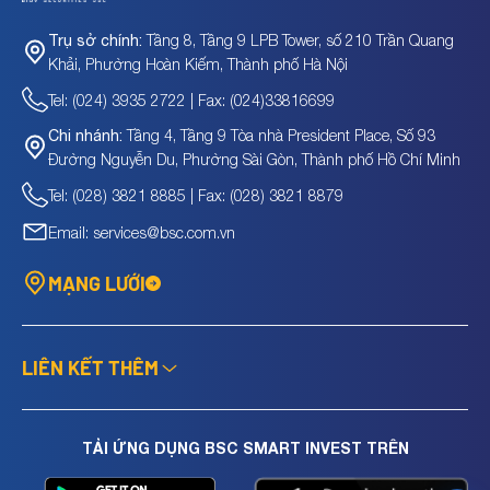
Tầng 8, Tầng 9 LPB Tower, số 210 Trần Quang
Trụ sở chính:
Khải, Phường Hoàn Kiếm, Thành phố Hà Nội
Tel: (024) 3935 2722 | Fax: (024)33816699
Tầng 4, Tầng 9 Tòa nhà President Place, Số 93
Chi nhánh:
Đường Nguyễn Du, Phường Sài Gòn, Thành phố Hồ Chí Minh
Tel: (028) 3821 8885 | Fax: (028) 3821 8879
Email: services@bsc.com.vn
MẠNG LƯỚI
LIÊN KẾT THÊM
TẢI ỨNG DỤNG BSC SMART INVEST TRÊN