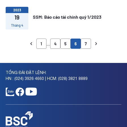
2023
19
SSM: Báo cáo tài chính quý 1/2023
Tháng 4
…
1
4
5
6
7
TỔNG ĐÀI ĐẶT LỆNH:
HN : (024) 3926 4660 | HCM: (028) 3821 8889