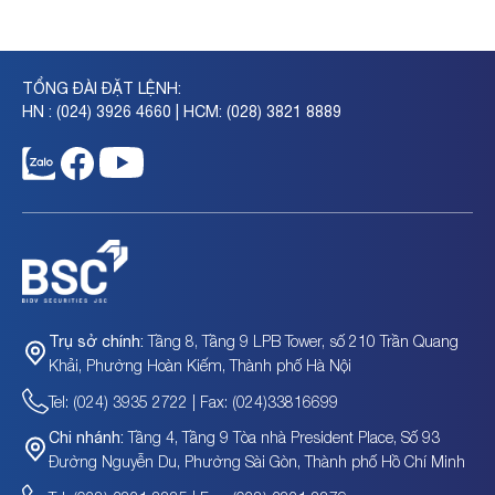
TỔNG ĐÀI ĐẶT LỆNH:
HN : (024) 3926 4660 | HCM: (028) 3821 8889
Tầng 8, Tầng 9 LPB Tower, số 210 Trần Quang
Trụ sở chính:
Khải, Phường Hoàn Kiếm, Thành phố Hà Nội
Tel: (024) 3935 2722 | Fax: (024)33816699
Tầng 4, Tầng 9 Tòa nhà President Place, Số 93
Chi nhánh:
Đường Nguyễn Du, Phường Sài Gòn, Thành phố Hồ Chí Minh