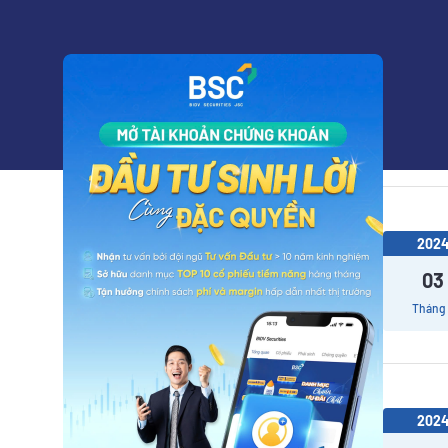
202
18
Tháng
202
03
Tháng
202