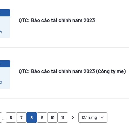
4
QTC: Báo cáo tài chính năm 2023
 4
4
QTC: Báo cáo tài chính năm 2023 (Công ty mẹ)
 3
…
6
7
8
9
10
11