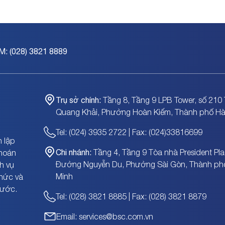
M: (028) 3821 8889
Trụ sở chính:
Tầng 8, Tầng 9 LPB Tower, số 210 
Quang Khải, Phường Hoàn Kiếm, Thành phố Hà
Tel: (024) 3935 2722 | Fax: (024)33816699
 lập
Chi nhánh:
Tầng 4, Tầng 9 Tòa nhà President Pla
khoán
Đường Nguyễn Du, Phường Sài Gòn, Thành ph
h vụ
Minh
chức và
nước.
Tel: (028) 3821 8885 | Fax: (028) 3821 8879
Email: services@bsc.com.vn