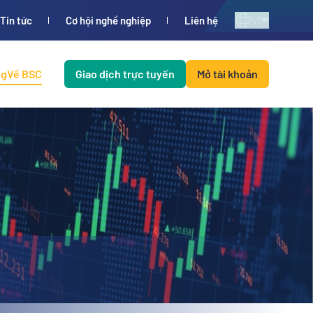
VI
Tin tức
Cơ hội nghề nghiệp
Liên hệ
ng
Về BSC
Giao dịch trực tuyến
Mở tài khoản