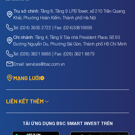
Tầng 8, Tầng 9 LPB Tower, số 210 Trần Quang
Trụ sở chính:
Khải, Phường Hoàn Kiếm, Thành phố Hà Nội
Tel: (024) 3935 2722 | Fax: (024)33816699
Tầng 4, Tầng 9 Tòa nhà President Place, Số 93
Chi nhánh:
Đường Nguyễn Du, Phường Sài Gòn, Thành phố Hồ Chí Minh
Tel: (028) 3821 8885 | Fax: (028) 3821 8879
Email: services@bsc.com.vn
MẠNG LƯỚI
LIÊN KẾT THÊM
TẢI ỨNG DỤNG BSC SMART INVEST TRÊN