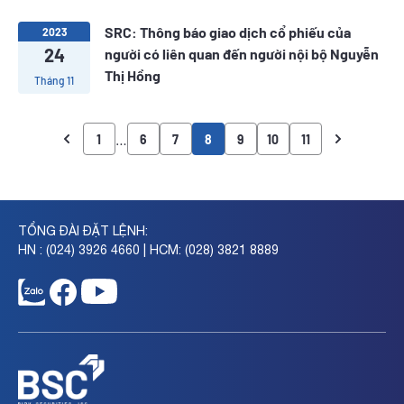
SRC: Thông báo giao dịch cổ phiếu của
2023
24
người có liên quan đến người nội bộ Nguyễn
Thị Hồng
Tháng 11
…
1
6
7
8
9
10
11
TỔNG ĐÀI ĐẶT LỆNH:
HN : (024) 3926 4660 | HCM: (028) 3821 8889