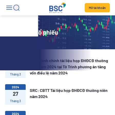
Mở tài khoản
Tin tức mã cổ phiếu
SRC: Đính chính tài liệu họp ĐHĐCĐ thường
2024
29
niên năm 2024 tại Tờ Trình phương án tăng
vốn điều lệ năm 2024
Tháng 3
2024
SRC: CBTT Tài liệu họp ĐHĐCĐ thường niên
27
năm 2024
Tháng 3
2024