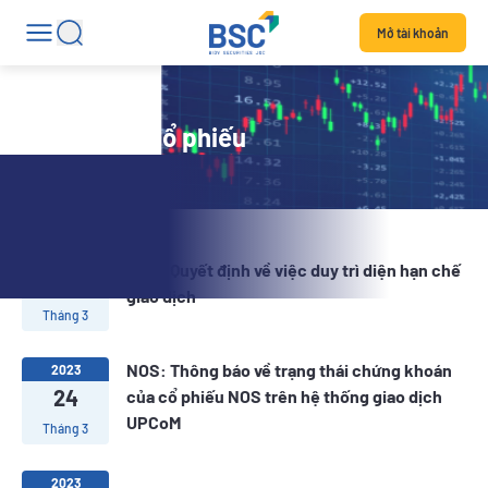
Mở tài khoản
Tin tức mã cổ phiếu
2023
NOS: Quyết định về việc duy trì diện hạn chế
24
giao dịch
Tháng 3
NOS: Thông báo về trạng thái chứng khoán
2023
24
của cổ phiếu NOS trên hệ thống giao dịch
UPCoM
Tháng 3
2023