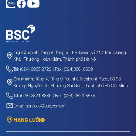
Tầng 8, Tầng 9 LPB Tower, số 210 Trần Quang
Trụ sở chính:
Khải, Phường Hoàn Kiếm, Thành phố Hà Nội
Tel: (024) 3935 2722 | Fax: (024)33816699
Tầng 4, Tầng 9 Tòa nhà President Place, Số 93
Chi nhánh:
Đường Nguyễn Du, Phường Sài Gòn, Thành phố Hồ Chí Minh
Tel: (028) 3821 8885 | Fax: (028) 3821 8879
Email: services@bsc.com.vn
MẠNG LƯỚI