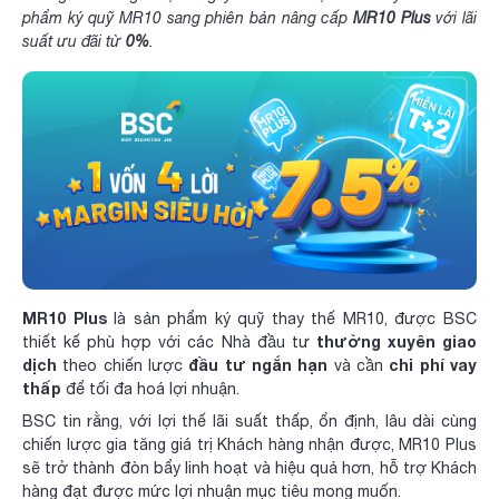
phẩm ký quỹ MR10 sang phiên bản nâng cấp
MR10 Plus
với lãi
suất ưu đãi từ
0%
.
MR10
Plus
là sản phẩm ký quỹ thay thế MR10, được BSC
thường xuyên giao
thiết kế phù hợp với các Nhà đầu tư
dịch
đầu tư ngắn hạn
chi phí vay
theo chiến lược
và cần
thấp
để tối đa hoá lợi nhuận.
BSC tin rằng, với lợi thế lãi suất thấp, ổn định, lâu dài cùng
chiến lược gia tăng giá trị Khách hàng nhận được, MR10 Plus
sẽ trở thành đòn bẩy linh hoạt và hiệu quả hơn, hỗ trợ Khách
hàng đạt được mức lợi nhuận mục tiêu mong muốn.