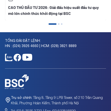
CAO THỦ ĐẦU TƯ 2026: Giải đấu hiệu suất đầu tư quy
Đ
mô lớn chính thức khởi động tại BSC
v
TỔNG ĐÀI ĐẶT LỆNH:
HN : (024) 3926 4660 | HCM: (028) 3821 8889
Tầng 8, Tầng 9 LPB Tower, số 210 Trần Quang
Trụ sở chính:
Khải, Phường Hoàn Kiếm, Thành phố Hà Nội
Tel: (024) 3935 2722 | Fax: (024)33816699