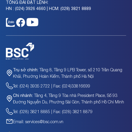
TỔNG ĐÀI ĐẶT LỆNH:
HN : (024) 3926 4660 | HCM: (028) 3821 8889
Thông báo danh sách chứng khoán giao dịch ký
Th
Tầng 8, Tầng 9 LPB Tower, số 210 Trần Quang
Trụ sở chính:
quỹ tháng 08/2026 tại BSC
da
Khải, Phường Hoàn Kiếm, Thành phố Hà Nội
Tel: (024) 3935 2722 | Fax: (024)33816699
Tầng 4, Tầng 9 Tòa nhà President Place, Số 93
Chi nhánh:
Đường Nguyễn Du, Phường Sài Gòn, Thành phố Hồ Chí Minh
Tel: (028) 3821 8885 | Fax: (028) 3821 8879
Email: services@bsc.com.vn