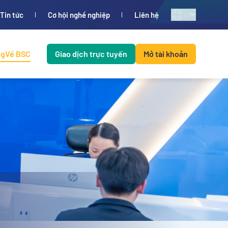
VI
Tin tức
Cơ hội nghề nghiệp
Liên hệ
ng
Về BSC
Giao dịch trực tuyến
Mở tài khoản