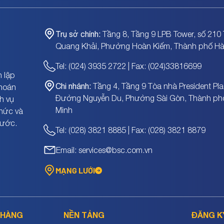
Trụ sở chính:
Tầng 8, Tầng 9 LPB Tower, số 210 
Quang Khải, Phường Hoàn Kiếm, Thành phố Hà
Tel: (024) 3935 2722 | Fax: (024)33816699
 lập
Chi nhánh:
Tầng 4, Tầng 9 Tòa nhà President Pla
khoán
Đường Nguyễn Du, Phường Sài Gòn, Thành ph
h vụ
Minh
chức và
nước.
Tel: (028) 3821 8885 | Fax: (028) 3821 8879
Email: services@bsc.com.vn
MẠNG LƯỚI
 HÀNG
NỀN TẢNG
ĐĂNG K