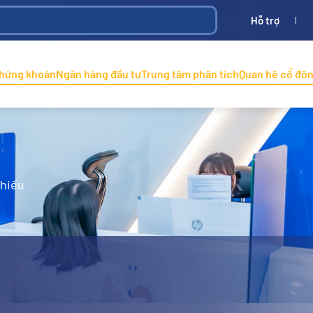
Hỗ trợ
Bình
ONINCO
chứng khoán
Ngân hàng đầu tư
Trung tâm phân tích
Quan hệ cổ đô
phiếu