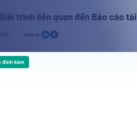
Giải trình liên quan đến Báo cáo tà
2024
Chia sẻ:
le đính kèm