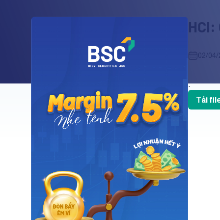
HCI: 
02/04/
.
Tải fi