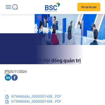
Mở tài khoản
Tin tức mã cổ phiếu
MCC: Nghị quyết Hội đồng quản trị
25/11/2024
.
NTM4MzMz_00000001428....PDF
NTM4MzMz_00000001428....PDF