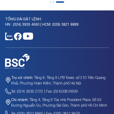
TỔNG ĐÀI ĐẶT LỆNH:
HN : (024) 3926 4660 | HCM: (028) 3821 8889
Tầng 8, Tầng 9 LPB Tower, số 210 Trần Quang
Trụ sở chính:
Khải, Phường Hoàn Kiếm, Thành phố Hà Nội
Tel: (024) 3935 2722 | Fax: (024)33816699
Tầng 4, Tầng 9 Tòa nhà President Place, Số 93
Chi nhánh:
Đường Nguyễn Du, Phường Sài Gòn, Thành phố Hồ Chí Minh
Tel: (028) 3821 8885 | Fax: (028) 3821 8879