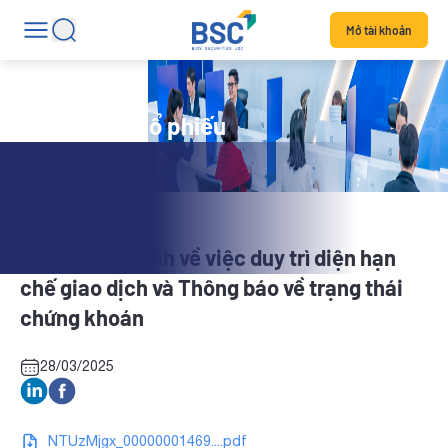
Mở tài khoản
Tin tức mã cổ phiếu
NOS: Quyết định về việc duy trì diện hạn
chế giao dịch và Thông báo về trạng thái
chứng khoán
28/03/2025
NTUzMjgx_00000001469....pdf