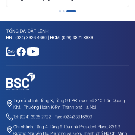
TỔNG ĐÀI ĐẶT LỆNH:
HN : (024) 3926 4660 | HCM: (028) 3821 8889
Tầng 8, Tầng 9 LPB Tower, số 210 Trần Quang
Trụ sở chính:
Khải, Phường Hoàn Kiếm, Thành phố Hà Nội
Tel: (024) 3935 2722 | Fax: (024)33816699
Tầng 4, Tầng 9 Tòa nhà President Place, Số 93
Chi nhánh:
Đường Nguyễn Du, Phường Sài Gòn, Thành phố Hồ Chí Minh