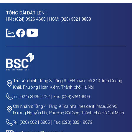
TỔNG ĐÀI ĐẶT LỆNH:
HN : (024) 3926 4660 | HCM: (028) 3821 8889
Tầng 8, Tầng 9 LPB Tower, số 210 Trần Quang
Trụ sở chính:
Khải, Phường Hoàn Kiếm, Thành phố Hà Nội
Tel: (024) 3935 2722 | Fax: (024)33816699
Tầng 4, Tầng 9 Tòa nhà President Place, Số 93
Chi nhánh:
Đường Nguyễn Du, Phường Sài Gòn, Thành phố Hồ Chí Minh
Tel: (028) 3821 8885 | Fax: (028) 3821 8879