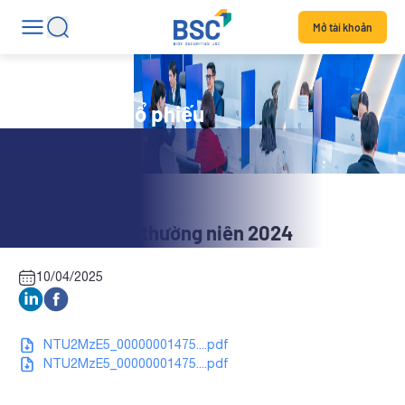
Mở tài khoản
Tin tức mã cổ phiếu
NOS: Báo cáo thường niên 2024
10/04/2025
NTU2MzE5_00000001475....pdf
NTU2MzE5_00000001475....pdf