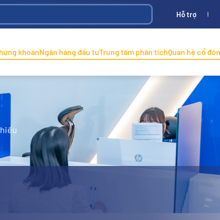
Hỗ trợ
Bình
ONINCO
chứng khoán
Ngân hàng đầu tư
Trung tâm phân tích
Quan hệ cổ đô
phiếu