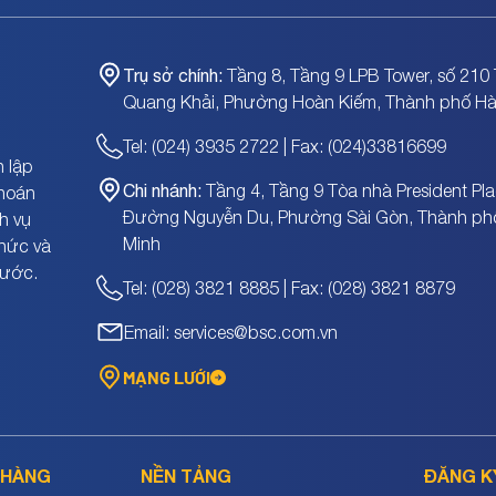
Trụ sở chính:
Tầng 8, Tầng 9 LPB Tower, số 210 
Quang Khải, Phường Hoàn Kiếm, Thành phố Hà
Tel: (024) 3935 2722 | Fax: (024)33816699
 lập
Chi nhánh:
Tầng 4, Tầng 9 Tòa nhà President Pla
khoán
Đường Nguyễn Du, Phường Sài Gòn, Thành ph
h vụ
Minh
chức và
nước.
Tel: (028) 3821 8885 | Fax: (028) 3821 8879
Email: services@bsc.com.vn
MẠNG LƯỚI
 HÀNG
NỀN TẢNG
ĐĂNG K