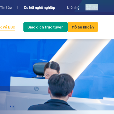
VI
Tin tức
Cơ hội nghề nghiệp
Liên hệ
ng
Về BSC
Giao dịch trực tuyến
Mở tài khoản