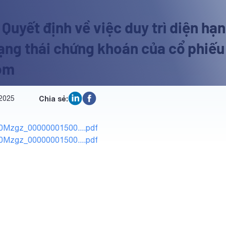
 Quyết định về việc duy trì diện hạ
rạng thái chứng khoán của cổ phiếu
om
2025
Chia sẻ:
Mzgz_00000001500....pdf
Mzgz_00000001500....pdf