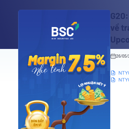
G20:
về t
Upc
26/05/
NTY0
NTY0