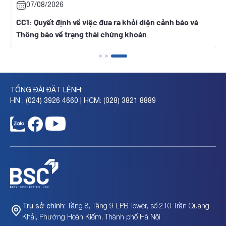
07/08/2026
07/08
1: Quyết định về việc đưa ra khỏi diện cảnh báo và
ONW: Qu
ông báo về trạng thái chứng khoán
TỔNG ĐÀI ĐẶT LỆNH:
HN : (024) 3926 4660 | HCM: (028) 3821 8889
Tầng 8, Tầng 9 LPB Tower, số 210 Trần Quang
Trụ sở chính:
Khải, Phường Hoàn Kiếm, Thành phố Hà Nội