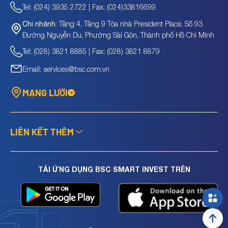
Tel: (024) 3935 2722 | Fax: (024)33816699
Tầng 4, Tầng 9 Tòa nhà President Place, Số 93
Chi nhánh:
Đường Nguyễn Du, Phường Sài Gòn, Thành phố Hồ Chí Minh
Tel: (028) 3821 8885 | Fax: (028) 3821 8879
Email: services@bsc.com.vn
MẠNG LƯỚI
LIÊN KẾT THÊM
TẢI ỨNG DỤNG BSC SMART INVEST TRÊN