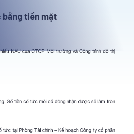
c bằng tiền mặt
phiếu NAU của CTCP Môi trường và Công trình đô thị
. Số tiền cổ tức mỗi cổ đông nhận được sẽ làm tròn
c tại Phòng Tài chính – Kế hoạch Công ty cổ phần