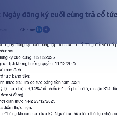
 Ngày đăng ký cuối cùng trả cổ tứ
2025
Chia sẻ:
o ngày đăng ký cuối cùng lập danh sách cổ đông đối với cổ 
như sau:
đăng ký cuối cùng: 12/12/2025
giao dịch không hưởng quyền: 11/12/2025
và mục đích:
 tức bằng tiền:
hức trả: Trả cổ tức bằng tiền năm 2024
thực hiện: 3,14%/cổ phiếu (01 cổ phiếu được nhận 314 đồng
 đơn vị đồng)
gian thực hiện: 29/12/2025
iểm thực hiện:
 khoán chưa lưu ký: Người sở hữu làm thủ tục nhận cổ tứ