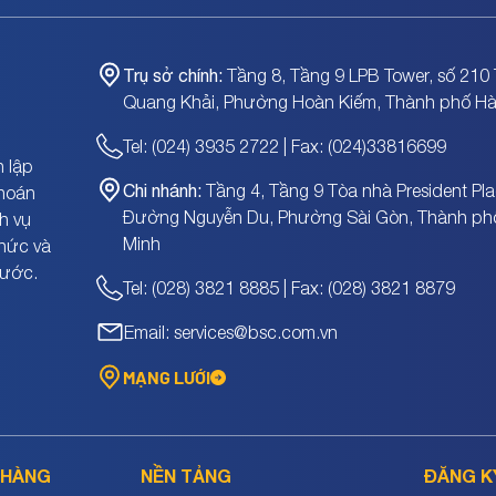
Trụ sở chính:
Tầng 8, Tầng 9 LPB Tower, số 210 
Quang Khải, Phường Hoàn Kiếm, Thành phố Hà
Tel: (024) 3935 2722 | Fax: (024)33816699
 lập
Chi nhánh:
Tầng 4, Tầng 9 Tòa nhà President Pla
khoán
Đường Nguyễn Du, Phường Sài Gòn, Thành ph
h vụ
Minh
chức và
nước.
Tel: (028) 3821 8885 | Fax: (028) 3821 8879
Email: services@bsc.com.vn
MẠNG LƯỚI
 HÀNG
NỀN TẢNG
ĐĂNG K