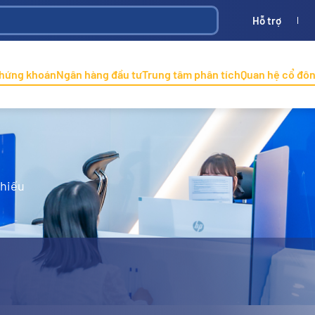
Hỗ trợ
Bình
ONINCO
chứng khoán
Ngân hàng đầu tư
Trung tâm phân tích
Quan hệ cổ đô
phiếu