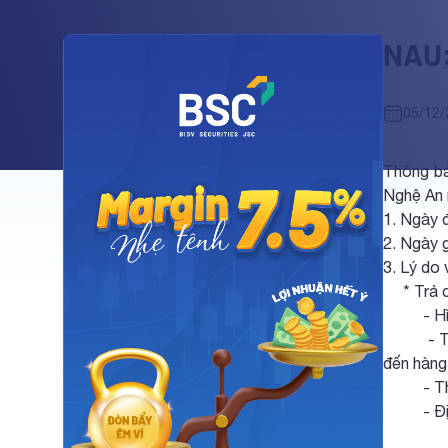
NAU:
05/12/
Thông bá
Nghệ An 
1. Ngày 
2. Ngày 
3. Lý do 
* Trả cổ
- Hình t
- Tỷ lệ 
đến hàng
- Thời 
- Địa đ
+ Chứng