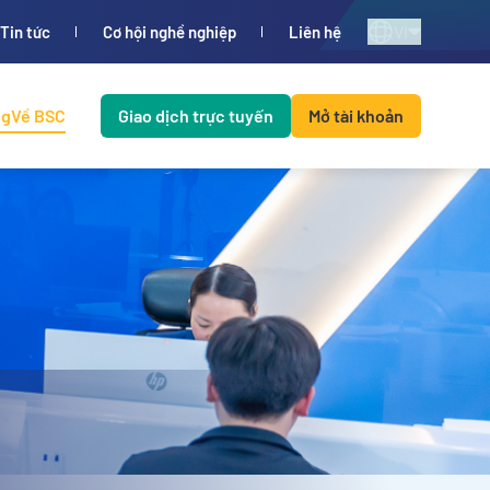
VI
Tin tức
Cơ hội nghề nghiệp
Liên hệ
ng
Về BSC
Giao dịch trực tuyến
Mở tài khoản