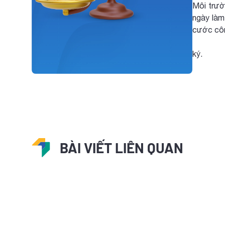
Môi trườ
ngày làm
cước cô
+ Chứng 
ký.
BÀI VIẾT LIÊN QUAN