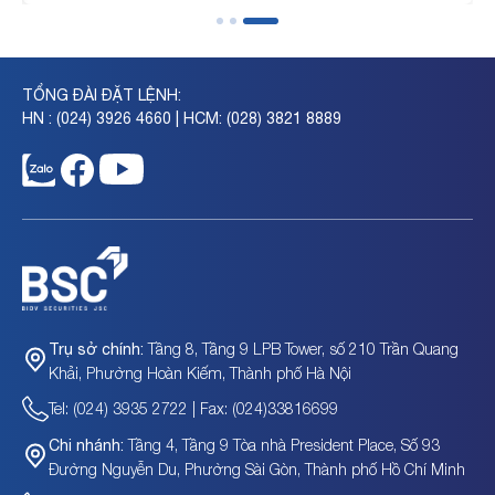
TỔNG ĐÀI ĐẶT LỆNH:
HN : (024) 3926 4660 | HCM: (028) 3821 8889
Tầng 8, Tầng 9 LPB Tower, số 210 Trần Quang
Trụ sở chính:
Khải, Phường Hoàn Kiếm, Thành phố Hà Nội
Tel: (024) 3935 2722 | Fax: (024)33816699
Tầng 4, Tầng 9 Tòa nhà President Place, Số 93
Chi nhánh:
Đường Nguyễn Du, Phường Sài Gòn, Thành phố Hồ Chí Minh