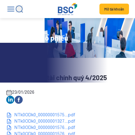
Mở tài khoản
Tin tức mã cổ phiếu
NOS: Báo cáo tài chính quý 4/2025
23/01/2026
NTk0ODk0_00000001575....pdf
NTk0ODk0_00000001327....pdf
NTk0ODk0_00000001576....pdf
NTk0ODk0_00000001576....pdf