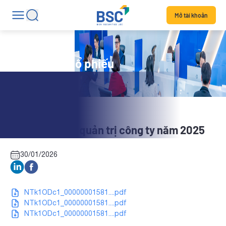
Mở tài khoản
Tin tức mã cổ phiếu
BMS: Báo cáo quản trị công ty năm 2025
30/01/2026
NTk1ODc1_00000001581....pdf
NTk1ODc1_00000001581....pdf
NTk1ODc1_00000001581....pdf