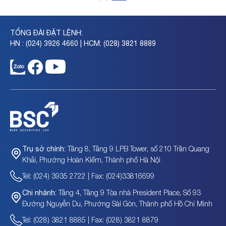
TỔNG ĐÀI ĐẶT LỆNH:
HN : (024) 3926 4660 | HCM: (028) 3821 8889
Tầng 8, Tầng 9 LPB Tower, số 210 Trần Quang
Trụ sở chính:
Khải, Phường Hoàn Kiếm, Thành phố Hà Nội
Tel: (024) 3935 2722 | Fax: (024)33816699
Tầng 4, Tầng 9 Tòa nhà President Place, Số 93
Chi nhánh:
Đường Nguyễn Du, Phường Sài Gòn, Thành phố Hồ Chí Minh
Tel: (028) 3821 8885 | Fax: (028) 3821 8879