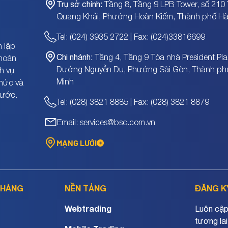
Trụ sở chính:
Tầng 8, Tầng 9 LPB Tower, số 210 
Quang Khải, Phường Hoàn Kiếm, Thành phố Hà
Tel: (024) 3935 2722 | Fax: (024)33816699
 lập
Chi nhánh:
Tầng 4, Tầng 9 Tòa nhà President Pla
khoán
Đường Nguyễn Du, Phường Sài Gòn, Thành ph
h vụ
Minh
chức và
nước.
Tel: (028) 3821 8885 | Fax: (028) 3821 8879
Email: services@bsc.com.vn
MẠNG LƯỚI
 HÀNG
NỀN TẢNG
ĐĂNG K
Webtrading
Luôn cập 
tương lai