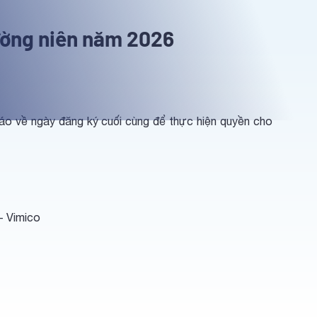
ường niên năm 2026
o về ngày đăng ký cuối cùng để thực hiện quyền cho
- Vimico