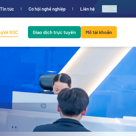
VI
Tin tức
Cơ hội nghề nghiệp
Liên hệ
ng
Về BSC
Giao dịch trực tuyến
Mở tài khoản