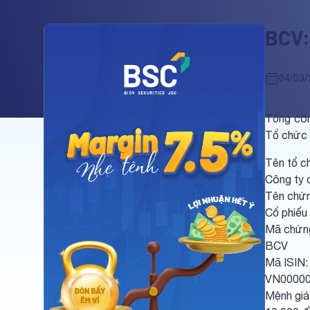
BCV:
04/03/
Tổng côn
Tổ chức 
Tên tổ c
Công ty 
Tên chứn
Cổ phiếu
Mã chứn
BCV
Mã ISIN:
VN0000
Mệnh giá