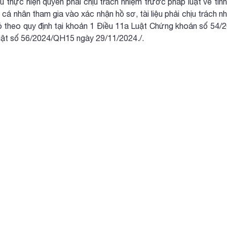
iệu thực hiện quyền phải chịu trách nhiệm trước pháp luật về tí
cá nhân tham gia vào xác nhận hồ sơ, tài liệu phải chịu trách n
 đó theo quy định tại khoản 1 Điều 11a Luật Chứng khoán số 5
uật số 56/2024/QH15 ngày 29/11/2024./.