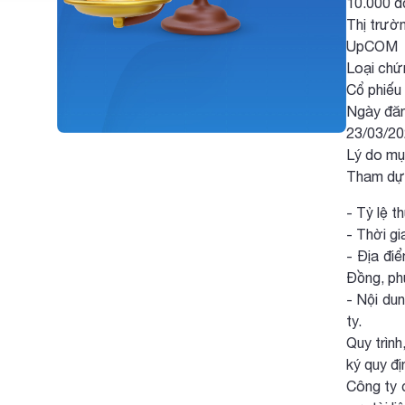
10.000 đ
Thị trườn
UpCOM
Loại chứ
Cổ phiếu
Ngày đăn
23/03/2
Lý do mụ
Tham dự 
- Tỷ lệ t
- Thời g
- Địa đi
Đồng, ph
- Nội du
ty.
Quy trìn
ký quy đ
Công ty 