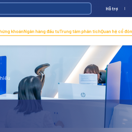
Hỗ trợ
Bình
ONINCO
chứng khoán
Ngân hàng đầu tư
Trung tâm phân tích
Quan hệ cổ đô
phiếu