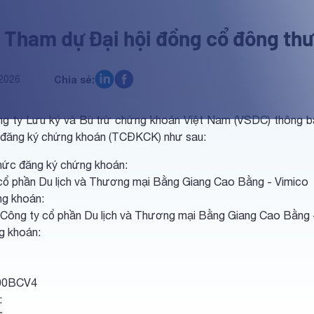
 Tham dự Đại hội đồng cổ đông th
2026
Chia sẻ:
g ty Lưu ký và Bù trừ chứng khoán Việt Nam (VSDC) thông bá
đăng ký chứng khoán (TCĐKCK) như sau:
hức đăng ký chứng khoán:
cổ phần Du lịch và Thương mại Bằng Giang Cao Bằng - Vimico
g khoán:
 Công ty cổ phần Du lịch và Thương mại Bằng Giang Cao Bằng 
g khoán:
00BCV4
: