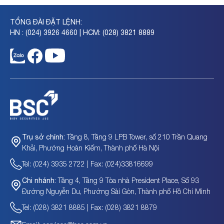
TỔNG ĐÀI ĐẶT LỆNH:
HN : (024) 3926 4660 | HCM: (028) 3821 8889
Tầng 8, Tầng 9 LPB Tower, số 210 Trần Quang
Trụ sở chính:
Khải, Phường Hoàn Kiếm, Thành phố Hà Nội
Tel: (024) 3935 2722 | Fax: (024)33816699
Tầng 4, Tầng 9 Tòa nhà President Place, Số 93
Chi nhánh:
Đường Nguyễn Du, Phường Sài Gòn, Thành phố Hồ Chí Minh
Tel: (028) 3821 8885 | Fax: (028) 3821 8879