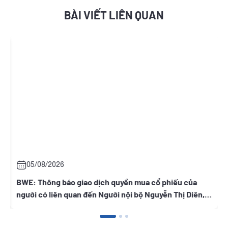
BÀI VIẾT LIÊN QUAN
05/08/2026
BWE: Thông báo giao dịch quyền mua cổ phiếu của
H
người có liên quan đến Người nội bộ Nguyễn Thị Diên,
t
Nguyễn Thị Ngọc Thanh, Trần Tuyết Lan