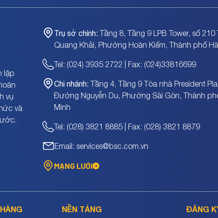
Trụ sở chính:
Tầng 8, Tầng 9 LPB Tower, số 210 
Quang Khải, Phường Hoàn Kiếm, Thành phố Hà
Tel: (024) 3935 2722 | Fax: (024)33816699
 lập
Chi nhánh:
Tầng 4, Tầng 9 Tòa nhà President Pla
khoán
Đường Nguyễn Du, Phường Sài Gòn, Thành ph
h vụ
Minh
chức và
nước.
Tel: (028) 3821 8885 | Fax: (028) 3821 8879
Email: services@bsc.com.vn
MẠNG LƯỚI
 HÀNG
NỀN TẢNG
ĐĂNG K