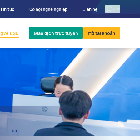
VI
Tin tức
Cơ hội nghề nghiệp
Liên hệ
ng
Về BSC
Giao dịch trực tuyến
Mở tài khoản