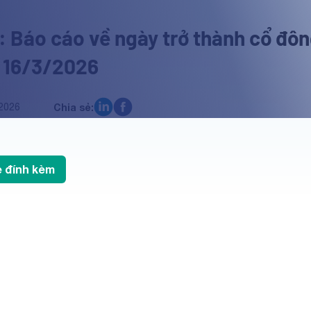
 Báo cáo về ngày trở thành cổ đôn
 16/3/2026
2026
Chia sẻ:
le đính kèm