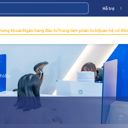
Hỗ trợ
Bình
ONINCO
chứng khoán
Ngân hàng đầu tư
Trung tâm phân tích
Quan hệ cổ đô
phiếu