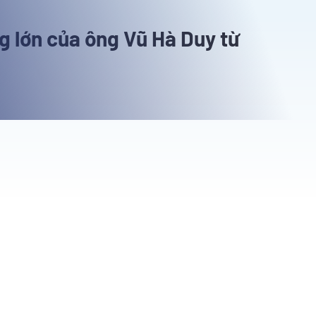
g lớn của ông Vũ Hà Duy từ