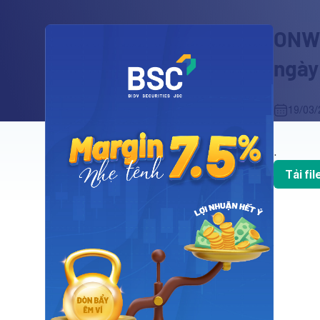
ONW:
ngày
19/03/
.
Tải fi