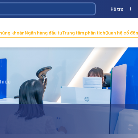
Hỗ trợ
Bình
ONINCO
chứng khoán
Ngân hàng đầu tư
Trung tâm phân tích
Quan hệ cổ đô
phiếu