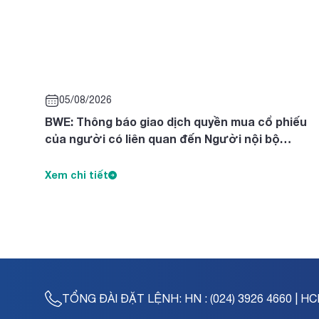
05/08/2026
BWE: Thông báo giao dịch quyền mua cổ phiếu
của người có liên quan đến Người nội bộ
Nguyễn Thị Diên, Nguyễn Thị Ngọc Thanh, Trần
Tuyết Lan
Xem chi tiết
TỔNG ĐÀI ĐẶT LỆNH:
HN : (024) 3926 4660 | HC