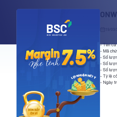
ONW:
19/03/
- Tên cá
- Mã ch
- Số lượn
- Số lượ
- Số lượn
- Tỷ lệ c
- Ngày t