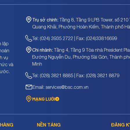
Trụ sở chính:
Tầng 8, Tầng 9 LPB Tower, số 210 
Quang Khải, Phường Hoàn Kiếm, Thành phố Hà
Tel: (024) 3935 2722 | Fax: (024)33816699
 lập
Chi nhánh:
Tầng 4, Tầng 9 Tòa nhà President Pla
khoán
Đường Nguyễn Du, Phường Sài Gòn, Thành ph
h vụ
Minh
chức và
nước.
Tel: (028) 3821 8885 | Fax: (028) 3821 8879
Email: services@bsc.com.vn
MẠNG LƯỚI
 HÀNG
NỀN TẢNG
ĐĂNG K