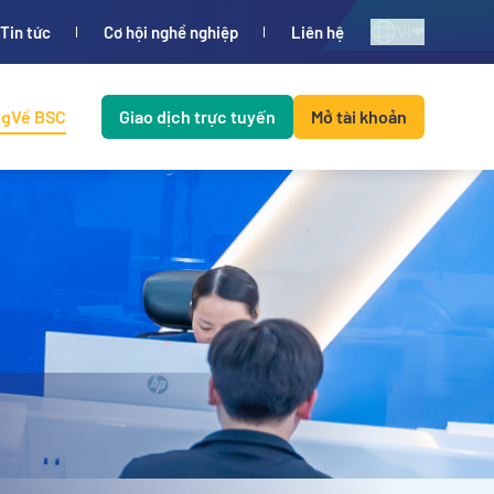
VI
Tin tức
Cơ hội nghề nghiệp
Liên hệ
ng
Về BSC
Giao dịch trực tuyến
Mở tài khoản